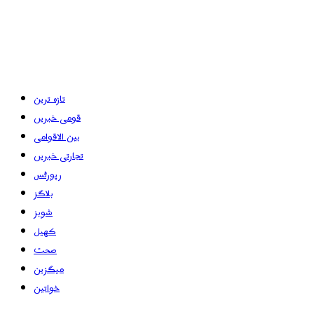
تازہ ترین
قومی خبریں
بین الاقوامی
تجارتی خبریں
رپورٹس
بلاگز
شوبز
کھیل
صحت
میگزین
خواتین