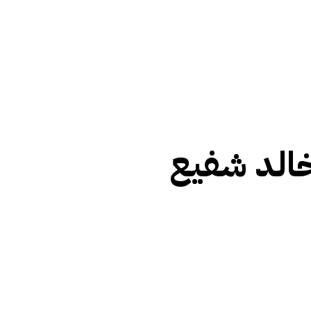
خالد شفیع