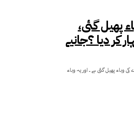
ء پھیل گئی،
 کر دیا ؟جانیے