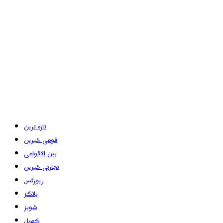
تازہ ترین
قومی خبریں
بین الاقوامی
تجارتی خبریں
رپورٹس
بلاگز
شوبز
کھیل