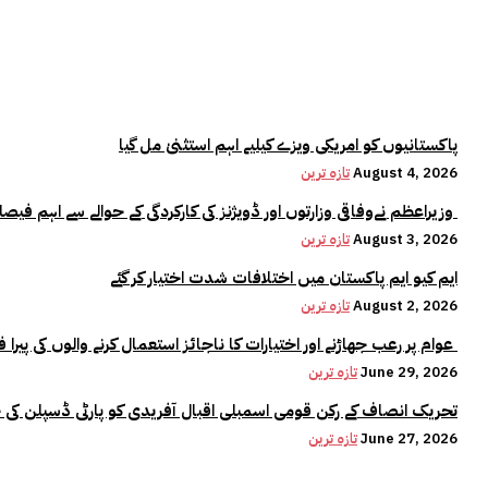
پاکستانیوں کو امریکی ویزے کیلیے اہم استثنیٰ مل گیا
August 4, 2026
تازہ ترین
وزیراعظم نےوفاقی وزارتوں اور ڈویژنز کی کارکردگی کے حوالے سے اہم فیصلہ کر لیا
August 3, 2026
تازہ ترین
ایم کیو ایم پاکستان میں اختلافات شدت اختیار کر گئے
August 2, 2026
تازہ ترین
عوام پر رعب جھاڑنے اور اختیارات کا ناجائز استعمال کرنے والوں کی پیرا فورس میں کوئی جگہ نہیں:وزیراعلیٰ مریم نواز
June 29, 2026
تازہ ترین
تحریک انصاف کے رکن قومی اسمبلی اقبال آفریدی کو پارٹی ڈسپلن کی 
June 27, 2026
تازہ ترین