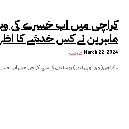
کراچی میں اب خسرے کی وبا
ماہرین نے کس خدشے کا اظہار
March 22, 2024
صحت
کراچی( وی او پی نیوز ) روشنیوں کے شہر کراچی میں اب خسرے کی وباء پھیل گئی ہے ۔ اور یہ وباء...