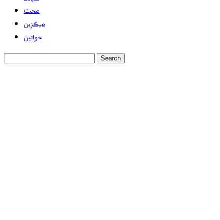
صحت
میگزین
خواتین