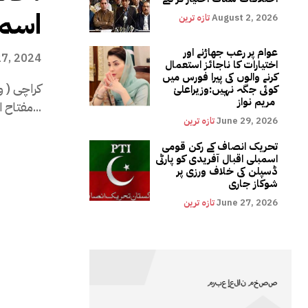
اسما
August 2, 2026
تازہ ترین
عوام پر رعب جھاڑنے اور
27, 2024
اختیارات کا ناجائز استعمال
کرنے والوں کی پیرا فورس میں
کراچی ( وی
کوئی جگہ نہیں:وزیراعلیٰ
مریم نواز
مفتاح اسماعیل نے کہا ہے کہ...
June 29, 2026
تازہ ترین
تحریک انصاف کے رکن قومی
اسمبلی اقبال آفریدی کو پارٹی
ڈسپلن کی خلاف ورزی پر
شوکاز جاری
June 27, 2026
تازہ ترین