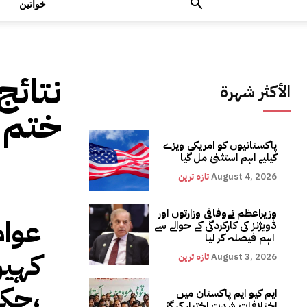
خواتین
نتائج
الأكثر شهرة
ختم 
پاکستانیوں کو امریکی ویزے
کیلیے اہم استثنیٰ مل گیا
August 4, 2026
تازہ ترین
وزیراعظم نےوفاقی وزارتوں اور
عوام
ڈویژنز کی کارکردگی کے حوالے سے
اہم فیصلہ کر لیا
کہیں
August 3, 2026
تازہ ترین
،حکو
ایم کیو ایم پاکستان میں
اختلافات شدت اختیار کر گئے