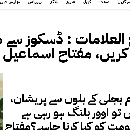
میگزین
صحت
کھیل
شوبز
بلاگز
رپورٹس
تجارتی خبری
 العلامات :
ڈسکوز سے مط
کریں، مفتاح اسماعیل
 بجلی کے بلوں سے پریشان،
 تو اوور بلنگ ہو رہی ہے
مت کو کیا کرنا چاہیے؟مفتاح