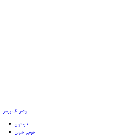
وائس آف پریس
تازہ ترین
قومی خبریں