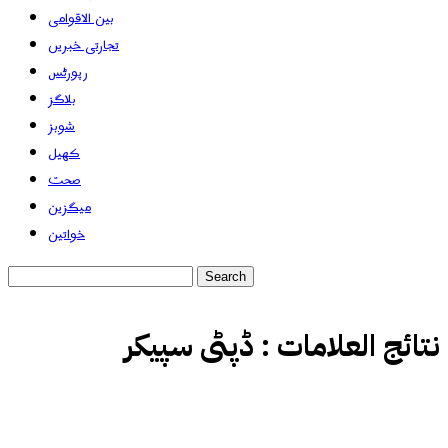
بین الاقوامی
تجارتی خبریں
رپورٹس
بلاگز
شوبز
کھیل
صحت
میگزین
خواتین
نتائج العلامات :
ڈپٹی سپیکر