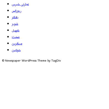
تجارتی خبریں
رپورٹس
بلاگز
شوبز
کھیل
صحت
میگزین
خواتین
© Newspaper WordPress Theme by TagDiv