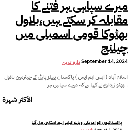
میرے سپاہی ہر فتنے کا
مقابلہ کر سکتے ہیں،بلاول
بھٹوکا قومی اسمبلی میں
چیلنج
September 14, 2024
تازہ ترین
اسلام آباد ( ایس ایم ایس ) پاکستان پیپلز پارٹی کے چیئرمین بلاول
بھٹو زرداری نے کہا ہے کہ میرے سپاہی ہر...
الأكثر شهرة
پاکستانیوں کو امریکی ویزے کیلیے اہم استثنیٰ مل گیا
August 4, 2026
تازہ ترین