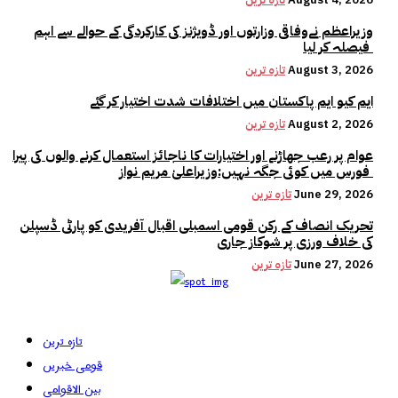
وزیراعظم نےوفاقی وزارتوں اور ڈویژنز کی کارکردگی کے حوالے سے اہم
فیصلہ کر لیا
August 3, 2026
تازہ ترین
ایم کیو ایم پاکستان میں اختلافات شدت اختیار کر گئے
August 2, 2026
تازہ ترین
عوام پر رعب جھاڑنے اور اختیارات کا ناجائز استعمال کرنے والوں کی پیرا
فورس میں کوئی جگہ نہیں:وزیراعلیٰ مریم نواز
June 29, 2026
تازہ ترین
تحریک انصاف کے رکن قومی اسمبلی اقبال آفریدی کو پارٹی ڈسپلن
کی خلاف ورزی پر شوکاز جاری
June 27, 2026
تازہ ترین
تازہ ترین
قومی خبریں
بین الاقوامی