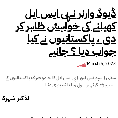
ڈیوڈ وارنر نےپی ایس ایل
کھیلنے کی خواہش ظاہر کر
دی ، پاکستانیوں نے کیا
جواب دیا ؟ جانیے
March 5, 2023
کھیل
سڈنی ( سپورٹس نیوز ) پی ایس ایل کا جادو صرف پاکستانیوں کے
سر چڑھ کر نہیں بول رہا بلکہ پوری دنیا...
الأكثر شهرة