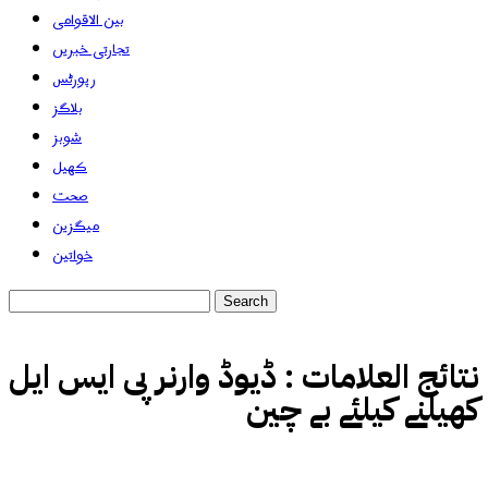
بین الاقوامی
تجارتی خبریں
رپورٹس
بلاگز
شوبز
کھیل
صحت
میگزین
خواتین
نتائج العلامات :
ڈیوڈ وارنر پی ایس ایل
کھیلنے کیلئے بے چین