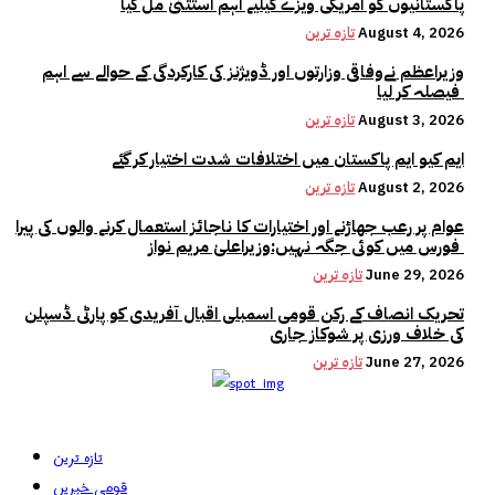
پاکستانیوں کو امریکی ویزے کیلیے اہم استثنیٰ مل گیا
August 4, 2026
تازہ ترین
وزیراعظم نےوفاقی وزارتوں اور ڈویژنز کی کارکردگی کے حوالے سے اہم
فیصلہ کر لیا
August 3, 2026
تازہ ترین
ایم کیو ایم پاکستان میں اختلافات شدت اختیار کر گئے
August 2, 2026
تازہ ترین
عوام پر رعب جھاڑنے اور اختیارات کا ناجائز استعمال کرنے والوں کی پیرا
فورس میں کوئی جگہ نہیں:وزیراعلیٰ مریم نواز
June 29, 2026
تازہ ترین
تحریک انصاف کے رکن قومی اسمبلی اقبال آفریدی کو پارٹی ڈسپلن
کی خلاف ورزی پر شوکاز جاری
June 27, 2026
تازہ ترین
تازہ ترین
قومی خبریں