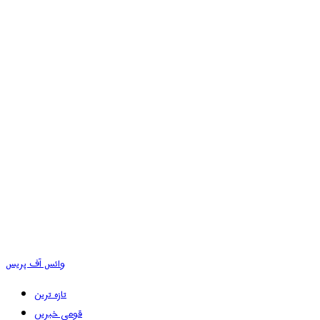
وائس آف پریس
تازہ ترین
قومی خبریں