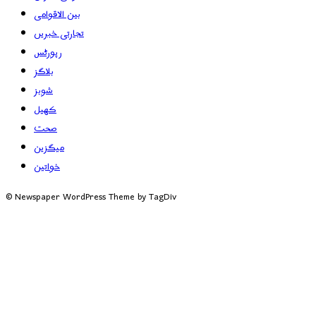
بین الاقوامی
تجارتی خبریں
رپورٹس
بلاگز
شوبز
کھیل
صحت
میگزین
خواتین
© Newspaper WordPress Theme by TagDiv