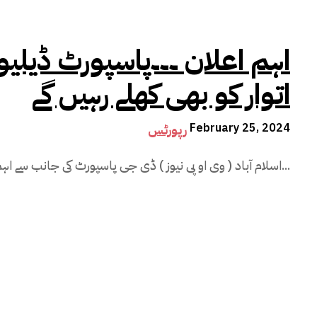
اہم اعلان ۔۔۔پاسپورٹ ڈیلیوری
اتوار کو بھی کھلے رہیں گے
February 25, 2024
رپورٹس
اسلام آباد ( وی او پی نیوز ) ڈی جی پاسپورٹ کی جانب سے اہم اعلان کیا گیا ہے ۔ وفاقی دارالحکومت...