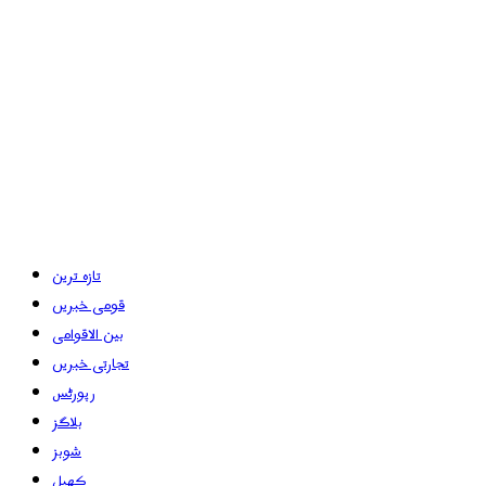
تازہ ترین
قومی خبریں
بین الاقوامی
تجارتی خبریں
رپورٹس
بلاگز
شوبز
کھیل