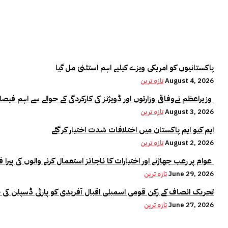
پاکستانیوں کو امریکی ویزے کیلیے اہم استثنیٰ مل گیا
August 4, 2026
تازہ ترین
وزیراعظم نےوفاقی وزارتوں اور ڈویژنز کی کارکردگی کے حوالے سے اہم فیصلہ کر لیا
August 3, 2026
تازہ ترین
ایم کیو ایم پاکستان میں اختلافات شدت اختیار کر گئے
August 2, 2026
تازہ ترین
عوام پر رعب جھاڑنے اور اختیارات کا ناجائز استعمال کرنے والوں کی پیرا فورس میں کوئی جگہ نہیں:وزیراعلیٰ مریم نواز
June 29, 2026
تازہ ترین
تحریک انصاف کے رکن قومی اسمبلی اقبال آفریدی کو پارٹی ڈسپلن کی 
June 27, 2026
تازہ ترین