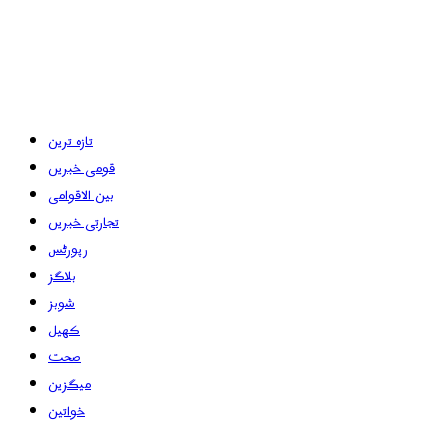
تازہ ترین
قومی خبریں
بین الاقوامی
تجارتی خبریں
رپورٹس
بلاگز
شوبز
کھیل
صحت
میگزین
خواتین