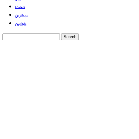
صحت
میگزین
خواتین