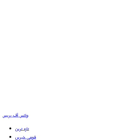
وائس آف پریس
تازہ ترین
قومی خبریں