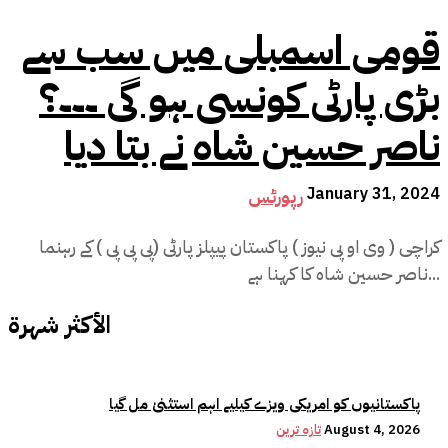
قومی اسمبلی میں سب سے
بڑی پارٹی کونسی ہو گی ۔۔۔؟
ناصر حسین شاہ نے بتا دیا
January 31, 2024
رپورٹس
کراچی ( وی او پی نیوز ) پاکستان پیپلز پارٹی (پی پی پی ) کے رہنما
ناصر حسین شاہ کا کہنا ہے...
الأكثر شهرة
پاکستانیوں کو امریکی ویزے کیلیے اہم استثنیٰ مل گیا
August 4, 2026
تازہ ترین