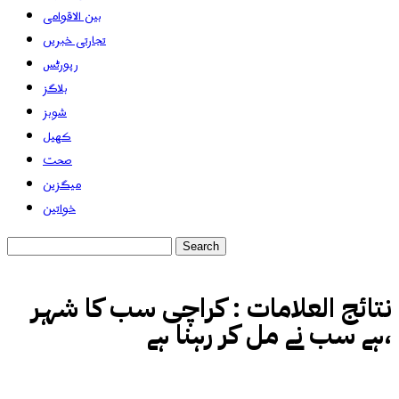
بین الاقوامی
تجارتی خبریں
رپورٹس
بلاگز
شوبز
کھیل
صحت
میگزین
خواتین
نتائج العلامات :
کراچی سب کا شہر
ہے سب نے مل کر رہنا ہے،