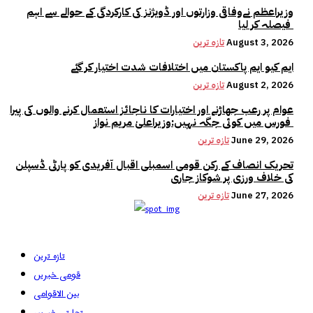
وزیراعظم نےوفاقی وزارتوں اور ڈویژنز کی کارکردگی کے حوالے سے اہم
فیصلہ کر لیا
August 3, 2026
تازہ ترین
ایم کیو ایم پاکستان میں اختلافات شدت اختیار کر گئے
August 2, 2026
تازہ ترین
عوام پر رعب جھاڑنے اور اختیارات کا ناجائز استعمال کرنے والوں کی پیرا
فورس میں کوئی جگہ نہیں:وزیراعلیٰ مریم نواز
June 29, 2026
تازہ ترین
تحریک انصاف کے رکن قومی اسمبلی اقبال آفریدی کو پارٹی ڈسپلن
کی خلاف ورزی پر شوکاز جاری
June 27, 2026
تازہ ترین
تازہ ترین
قومی خبریں
بین الاقوامی
تجارتی خبریں