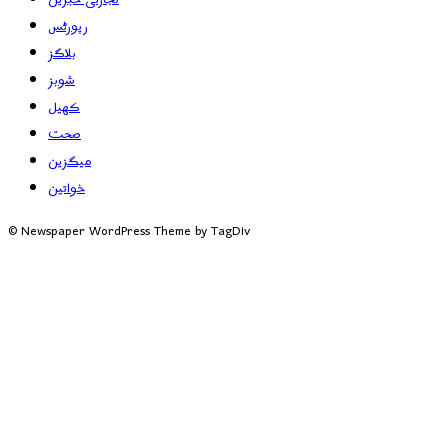
رپورٹس
بلاگز
شوبز
کھیل
صحت
میگزین
خواتین
© Newspaper WordPress Theme by TagDiv