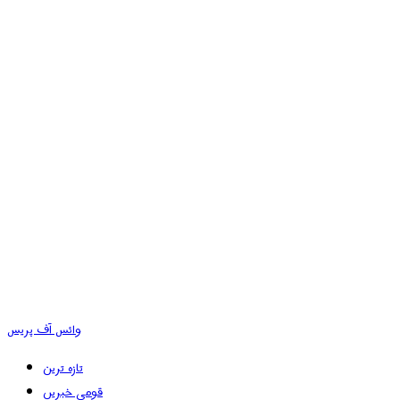
وائس آف پریس
تازہ ترین
قومی خبریں