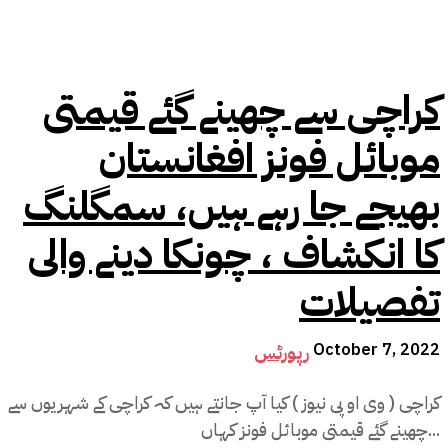
کراچی سے چھینے گئے قیمتی
موبائل فونز افغانستان
بھیجے جا رہے ہیں، سمگلنگ
کا انکشاف ، چونکا دینے والی
تفصیلات
October 7, 2022
رپورٹس
کراچی ( وی او پی نیوز ) کیا آپ جانتے ہیں کہ کراچی کے شہریوں سے
چھینے گئے قیمتی موبائل فونز کہاں...