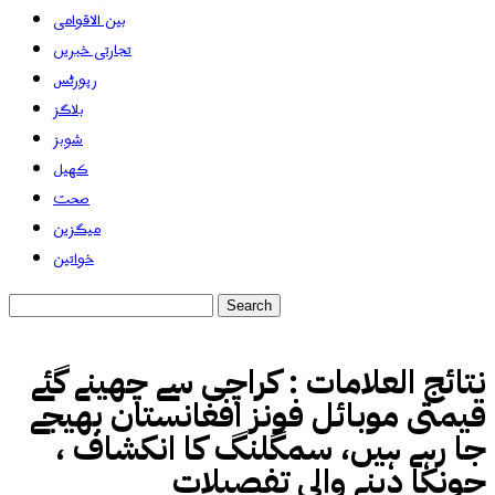
بین الاقوامی
تجارتی خبریں
رپورٹس
بلاگز
شوبز
کھیل
صحت
میگزین
خواتین
نتائج العلامات :
کراچی سے چھینے گئے
قیمتی موبائل فونز افغانستان بھیجے
جا رہے ہیں، سمگلنگ کا انکشاف ،
چونکا دینے والی تفصیلات