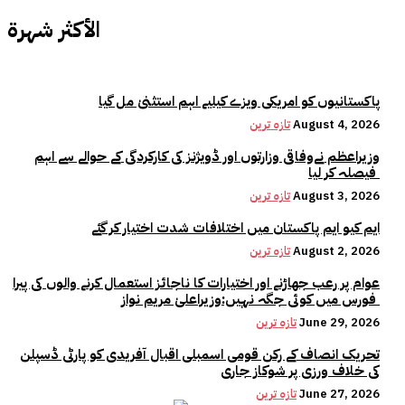
الأكثر شهرة
پاکستانیوں کو امریکی ویزے کیلیے اہم استثنیٰ مل گیا
August 4, 2026
تازہ ترین
وزیراعظم نےوفاقی وزارتوں اور ڈویژنز کی کارکردگی کے حوالے سے اہم
فیصلہ کر لیا
August 3, 2026
تازہ ترین
ایم کیو ایم پاکستان میں اختلافات شدت اختیار کر گئے
August 2, 2026
تازہ ترین
عوام پر رعب جھاڑنے اور اختیارات کا ناجائز استعمال کرنے والوں کی پیرا
فورس میں کوئی جگہ نہیں:وزیراعلیٰ مریم نواز
June 29, 2026
تازہ ترین
تحریک انصاف کے رکن قومی اسمبلی اقبال آفریدی کو پارٹی ڈسپلن
کی خلاف ورزی پر شوکاز جاری
June 27, 2026
تازہ ترین