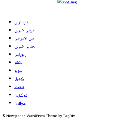
تازہ ترین
قومی خبریں
بین الاقوامی
تجارتی خبریں
رپورٹس
بلاگز
شوبز
کھیل
صحت
میگزین
خواتین
© Newspaper WordPress Theme by TagDiv