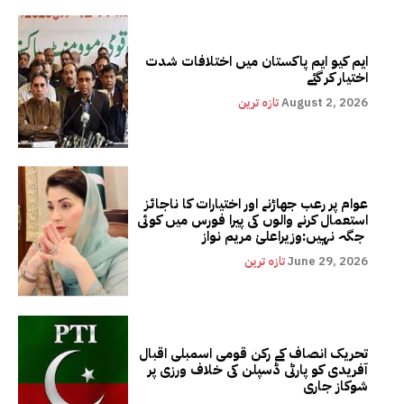
ایم کیو ایم پاکستان میں اختلافات شدت
اختیار کر گئے
August 2, 2026
تازہ ترین
عوام پر رعب جھاڑنے اور اختیارات کا ناجائز
استعمال کرنے والوں کی پیرا فورس میں کوئی
جگہ نہیں:وزیراعلیٰ مریم نواز
June 29, 2026
تازہ ترین
تحریک انصاف کے رکن قومی اسمبلی اقبال
آفریدی کو پارٹی ڈسپلن کی خلاف ورزی پر
شوکاز جاری