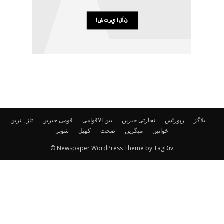
بلاگز
رپورٹس
تجارتی خبریں
بین الاقوامی
قومی خبریں
تازہ ترین
خواتین
میگزین
صحت
کھیل
شوبز
© Newspaper WordPress Theme by TagDiv