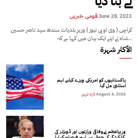
نے بتا دیا
قومی خبریں
June 28, 2023
کراچی ( وی او پی نیوز ) وزیرِ بلدیات سندھ سید ناصر حسین
شاہ نے اپنے ایک بیان میں کہا ہے کہ...
الأكثر شهرة
پاکستانیوں کو امریکی ویزے کیلیے اہم
استثنیٰ مل گیا
August 4, 2026
تازہ ترین
وزیراعظم نےوفاقی وزارتوں اور ڈویژنز کی
کارکردگی کے حوالے سے اہم فیصلہ کر لیا