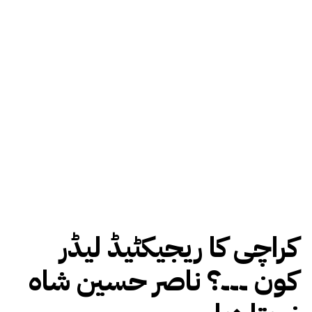
کراچی کا ریجیکٹیڈ لیڈر
کون ۔۔۔؟ ناصر حسین شاہ