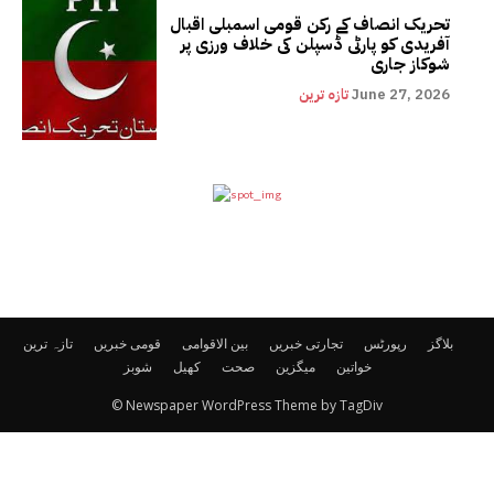
تحریک انصاف کے رکن قومی اسمبلی اقبال
آفریدی کو پارٹی ڈسپلن کی خلاف ورزی پر
شوکاز جاری
June 27, 2026
تازہ ترین
بلاگز
رپورٹس
تجارتی خبریں
بین الاقوامی
قومی خبریں
تازہ ترین
خواتین
میگزین
صحت
کھیل
شوبز
© Newspaper WordPress Theme by TagDiv