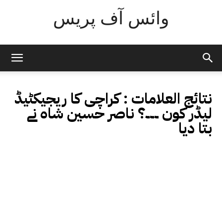
وائس آف پریس
نتائج العلامات :
کراچی کا ریجیکٹیڈ
لیڈر کون ۔۔۔؟ ناصر حسین شاہ نے
بتا دیا