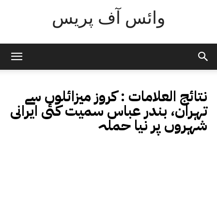
وائس آف پریس
نتائج العلامات :
کروز میزائلوں سے
تہران، بندر عباس سمیت کئی ایرانی
شہروں پر نیا حملہ