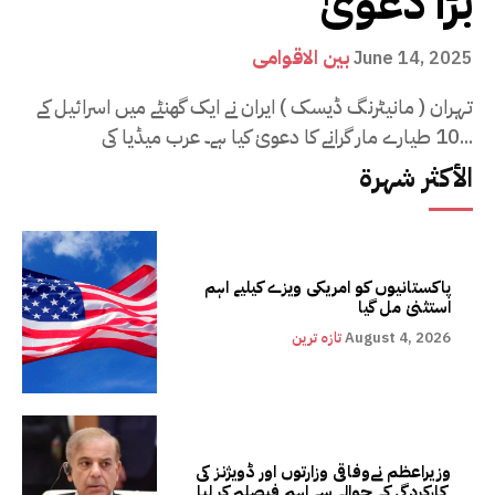
بڑا دعویٰ
بین الاقوامی
June 14, 2025
تہران ( مانیٹرنگ ڈیسک ) ایران نے ایک گھنٹے میں اسرائیل کے
10 طیارے مار گرانے کا دعویٰ کیا ہے۔ عرب میڈیا کی...
الأكثر شهرة
پاکستانیوں کو امریکی ویزے کیلیے اہم
استثنیٰ مل گیا
August 4, 2026
تازہ ترین
وزیراعظم نےوفاقی وزارتوں اور ڈویژنز کی
کارکردگی کے حوالے سے اہم فیصلہ کر لیا