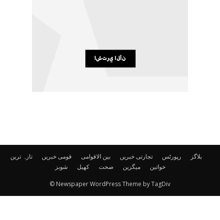
بلاگز
رپورٹس
تجارتی خبریں
بین الاقوامی
قومی خبریں
تازہ ترین
خواتین
میگزین
صحت
کھیل
شوبز
© Newspaper WordPress Theme by TagDiv