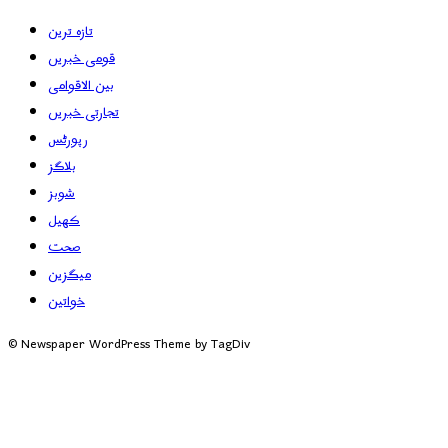
تازہ ترین
قومی خبریں
بین الاقوامی
تجارتی خبریں
رپورٹس
بلاگز
شوبز
کھیل
صحت
میگزین
خواتین
© Newspaper WordPress Theme by TagDiv