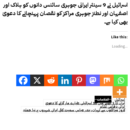
اسرائیل نے 9 سینئر ایرانی جوہری سائنس دانوں کو ہلاک اور
اصفہان اور نطنز جوہری مراکز کو نقصان پہنچانے کا دعویٰ
بھی کیا ہے۔
Like this:
Loading...
اسرائیل
العلامات
ایران کا 1 گھنٹے میں 10 اسرائیلی طیارے مار گرانے کا دعویٰ
ایرانی دفاعی نظام
کروز میزائلوں سے تہران، بندر عباس سمیت کئی ایرانی شہروں پر نیا حملہ