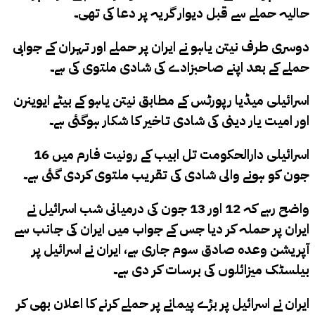
حالیہ حملے سے قبل دیوار گریہ پر دعا کی تھی۔
دوسری طرف نیتن یاہو نے ایران پر حملے اور تہران کے جوابی
حملے کے بعد اپنے صاحبزادے کی شادی ملتوی کی ہے۔
اسرائیلی میڈیا رپورٹس کے مطابق نیتن یاہو کے بیٹے ایوینرن
اور امیت یار دینی کی شادی تاخیر کا شکار ہوگئی ہے۔
اسرائیلی دارالحکومت تل ابیب کے رونیت فارم میں 16
جون کو ہونے والی شادی کی تقریب ملتوی کردی گئی ہے۔
واضح رہے کہ 12 اور 13 جون کی درمیانی شب اسرائیل نے
ایران پر حملہ کر دیا جس کے جواب میں ایران کی جانب سے
آپریشن وعدہ صادق سوم جاری ہے، ایران نے اسرائیل پر
بیلسٹک میزائلوں کی برسات کر دی ہے۔
ایران نے اسرائیل پر بڑے پیمانے پر حملے کرنے کا اعلان بھی کر