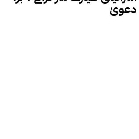
دعویٰ