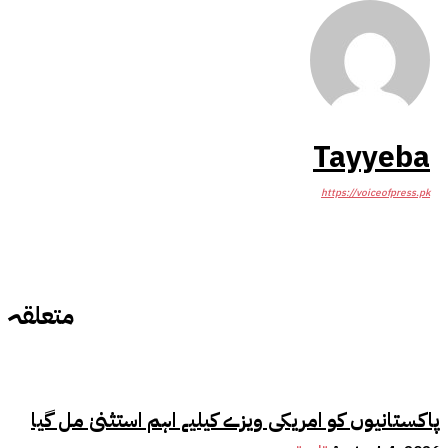
Tayyeba
https://voiceofpress.pk
متعلقہ
پاکستانیوں کو امریکی ویزے کیلیے اہم استثنیٰ مل گیا