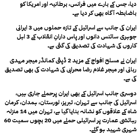
دیا، جس کے بارے میں فرانس، برطانیہ اور امریکا کو
باضابطہ آگاہ بھی کر دیا ہے۔
ایران کی جانب سے اسرائیل کے تازہ حملوں میں 3 ایرانی
جوہری سائنس دانوں اور پاس دارانِ انقلاب کے 3 اہل
کاروں کی شہادت کی تصدیق کی گئی ہے۔
ایران نے مسلح افواج کے مزید 2 ڈپٹی کمانڈر میجر مہدی
ربانی اور میجر غلام رضا محرابی کی شہادت کی بھی تصدیق
کی ہے۔
دوسری جانب اسرائیل کے بھی ایران پرحملے جاری ہیں،
اسرائیل کی جانب سے تہران، تبریز، لورستان، ہمدان، کرمان
شاہ کے علاقوں کو نشانہ بنایا گیا ہے، تہران میں 14 منزلہ
رہائشی عمارت پر اسرائیلی حملے میں 20 بچوں سمیت 60
شہری شہید ہو گئے۔