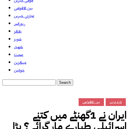
قومی خبریں
بین الاقوامی
تجارتی خبریں
رپورٹس
بلاگز
شوبز
کھیل
صحت
میگزین
خواتین
تازہ ترین
بین الاقوامی
ایران نے 1گھنٹے میں کتنے
اسرائیلی طیارے مار گرائے ؟ بڑا