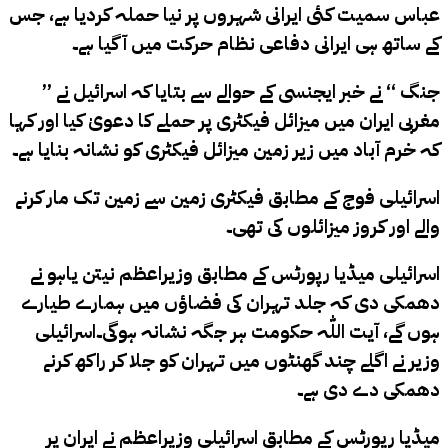
عباس سمیت کئی ایرانی شہروں پر نیا حملہ کردیا ہے، جس
کے ساتھ ہی ایرانی دفاعی نظام حرکت میں آگیا ہے۔
’’ جنگ ‘‘ نے خبر ایجنسی کے حوالے سے بتایا کہ اسرائیل نے
مغربی ایران میں میزائل فیکٹری پر حملے کا دعویٰ کیا اور کہا
کہ خرم آباد میں زیر زمین میزائل فیکٹری کو نشانہ بنایا ہے۔
اسرائیلی فوج کے مطابق فیکٹری زمین سے زمین تک مار کرنے
والے اور کروز میزائلوں کی تھی۔
اسرائیلی میڈیا رپورٹس کے مطابق وزیراعظم نیتن یاہو نے
دھمکی دی کہ جلد تہران کی فضاؤں میں ہمارے طیارے
ہوں گے، آیت اللّٰہ حکومت ہر جگہ نشانہ ہوگی۔اسرائیلی
وزیر نے اگلے چند گھنٹوں میں تہران کو جلا کر راکھ کرنے
دھمکی دے دی ہے۔
میڈیا رپورٹس کے مطابق اسرائیلی وزیراعظم نے ایران پر