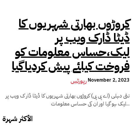
کروڑوں بھارتی شہریوں کا
ڈیٹا ڈارک ویب پر
لیک،حساس معلومات کو
فروخت کیلئے پیش کردیاگیا
November 2, 2023
رپورٹس
نئی دہلی (اے پی پی) کروڑوں بھارتی شہریوں کا ڈیٹا ڈار ک ویب پر
لیک ہو گیا اور ان کی حساس معلومات...
الأكثر شهرة