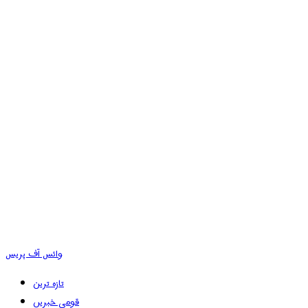
وائس آف پریس
تازہ ترین
قومی خبریں