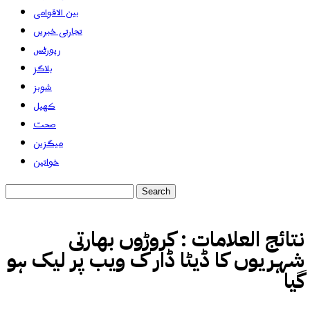
بین الاقوامی
تجارتی خبریں
رپورٹس
بلاگز
شوبز
کھیل
صحت
میگزین
خواتین
نتائج العلامات :
کروڑوں بھارتی
شہریوں کا ڈیٹا ڈار ک ویب پر لیک ہو
گیا