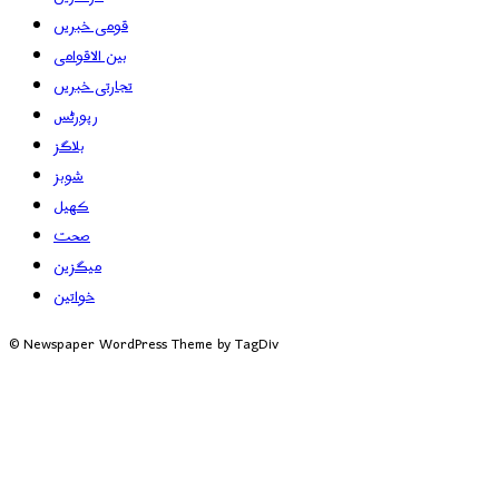
قومی خبریں
بین الاقوامی
تجارتی خبریں
رپورٹس
بلاگز
شوبز
کھیل
صحت
میگزین
خواتین
© Newspaper WordPress Theme by TagDiv