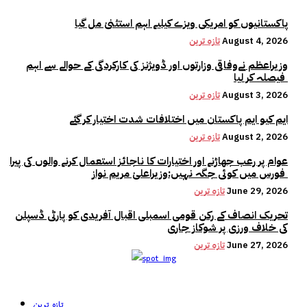
پاکستانیوں کو امریکی ویزے کیلیے اہم استثنیٰ مل گیا
August 4, 2026
تازہ ترین
وزیراعظم نےوفاقی وزارتوں اور ڈویژنز کی کارکردگی کے حوالے سے اہم
فیصلہ کر لیا
August 3, 2026
تازہ ترین
ایم کیو ایم پاکستان میں اختلافات شدت اختیار کر گئے
August 2, 2026
تازہ ترین
عوام پر رعب جھاڑنے اور اختیارات کا ناجائز استعمال کرنے والوں کی پیرا
فورس میں کوئی جگہ نہیں:وزیراعلیٰ مریم نواز
June 29, 2026
تازہ ترین
تحریک انصاف کے رکن قومی اسمبلی اقبال آفریدی کو پارٹی ڈسپلن
کی خلاف ورزی پر شوکاز جاری
June 27, 2026
تازہ ترین
تازہ ترین