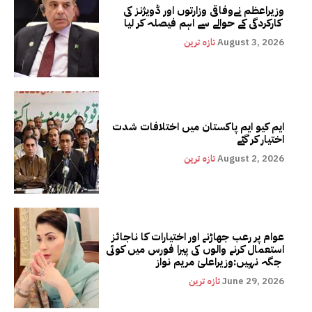
وزیراعظم نےوفاقی وزارتوں اور ڈویژنز کی
کارکردگی کے حوالے سے اہم فیصلہ کر لیا
August 3, 2026
تازہ ترین
ایم کیو ایم پاکستان میں اختلافات شدت
اختیار کر گئے
August 2, 2026
تازہ ترین
عوام پر رعب جھاڑنے اور اختیارات کا ناجائز
استعمال کرنے والوں کی پیرا فورس میں کوئی
جگہ نہیں:وزیراعلیٰ مریم نواز
June 29, 2026
تازہ ترین