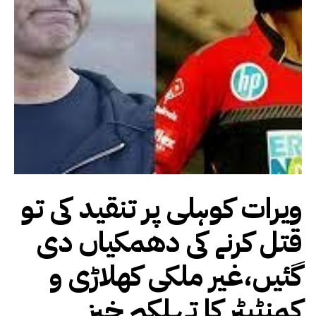
ویرات کوہلی پر تنقید کی تو
قتل کرنے کی دھمکیاں دی
گئیں،غیر ملکی کھلاڑی و
کمنٹیٹر کا تہلکہ خیز