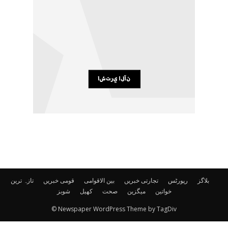
بلاگز
رپورٹس
تجارتی خبریں
بین الاقوامی
قومی خبریں
تازہ ترین
خواتین
میگزین
صحت
کھیل
شوبز
© Newspaper WordPress Theme by TagDiv