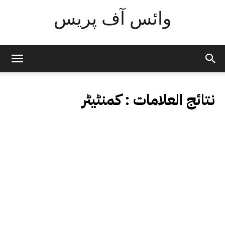
وائس آف پریس
نتائج العلامات :
کمنٹیٹر