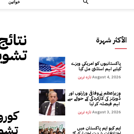
خواتین
نتائج
الأكثر شهرة
تشوی
پاکستانیوں کو امریکی ویزے
کیلیے اہم استثنیٰ مل گیا
August 4, 2026
تازہ ترین
وزیراعظم نےوفاقی وزارتوں اور
ڈویژنز کی کارکردگی کے حوالے سے
اہم فیصلہ کر لیا
کورو
August 3, 2026
تازہ ترین
تشوی
ایم کیو ایم پاکستان میں
اختلافات شدت اختیار کر گئے