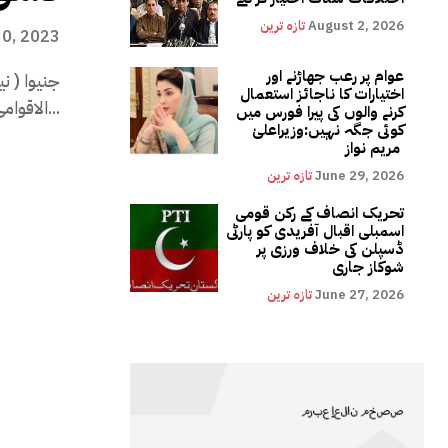
August 2, 2026
تازہ ترین
30, 2023
عوام پر رعب جھاڑنے اور
جنیوا ( ن
اختیارات کا ناجائز استعمال
الاقوامی تشویش کا باعث ہے۔کورونا وبا...
کرنے والوں کی پیرا فورس میں
کوئی جگہ نہیں:وزیراعلیٰ
مریم نواز
June 29, 2026
تازہ ترین
تحریک انصاف کے رکن قومی
اسمبلی اقبال آفریدی کو پارٹی
ڈسپلن کی خلاف ورزی پر
شوکاز جاری
June 27, 2026
تازہ ترین