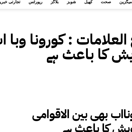
میگزین
صحت
کھیل
شوبز
بلاگز
رپورٹس
تجارتی خبری
 العلامات :
کورونا وبا 
ش کا باعث ہے
نااب بھی بین الاقوامی
ش کا باعث ہے