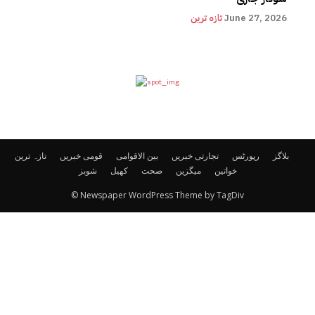
June 27, 2026
تازہ ترین
بلاگز
رپورٹس
تجارتی خبریں
بین الاقوامی
قومی خبریں
تازہ ترین
خواتین
میگزین
صحت
کھیل
شوبز
© Newspaper WordPress Theme by TagDiv