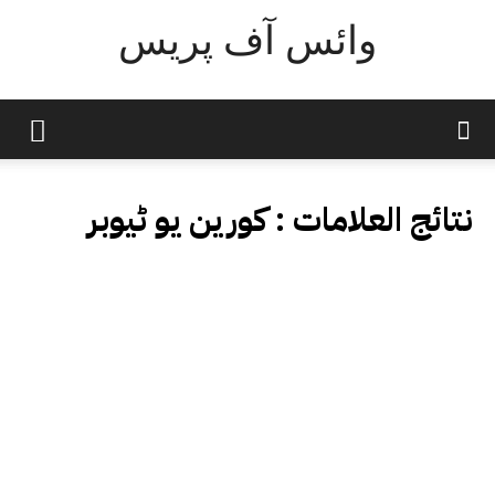
وائس آف پریس
نتائج العلامات :
کورین یو ٹیوبر