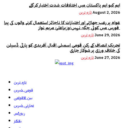
ایم کیو ایم پاکستان میں اختلافات شدت اختیار کر گئے
August 2, 2026
تازہ ترین
عوام پر رعب جھاڑنے اور اختیارات کا ناجائز استعمال کرنے والوں کی پیرا
فورس میں کوئی جگہ نہیں:وزیراعلیٰ مریم نواز
June 29, 2026
تازہ ترین
تحریک انصاف کے رکن قومی اسمبلی اقبال آفریدی کو پارٹی ڈسپلن
کی خلاف ورزی پر شوکاز جاری
June 27, 2026
تازہ ترین
تازہ ترین
قومی خبریں
بین الاقوامی
تجارتی خبریں
رپورٹس
بلاگز