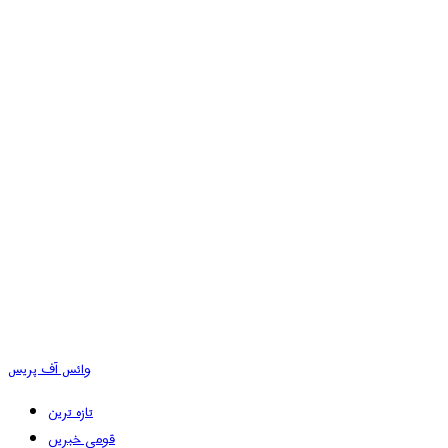
وائس آف پریس
تازہ ترین
قومی خبریں