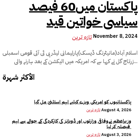
پاکستان میں60 فیصد
سیاسی خواتین قید
November 8, 2024
تازہ ترین
اسلام آباد(مانیٹرنگ ڈیسک)پارلیمانی لیڈر پی ٹی آئی قومی اسمبلی
زرتاج گل نے کہا ہے کہ امریکہ میں الیکشن کے بعد ہارنے والی...
الأكثر شهرة
پاکستانیوں کو امریکی ویزے کیلیے اہم استثنیٰ مل گیا
August 4, 2026
تازہ ترین
وزیراعظم نےوفاقی وزارتوں اور ڈویژنز کی کارکردگی کے حوالے سے اہم
فیصلہ کر لیا
August 3, 2026
تازہ ترین