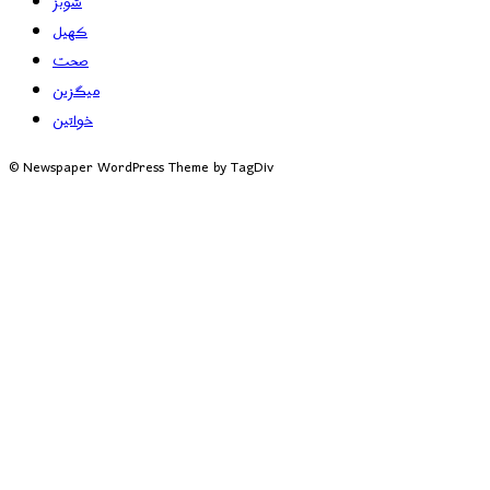
شوبز
کھیل
صحت
میگزین
خواتین
© Newspaper WordPress Theme by TagDiv