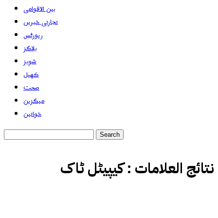
بین الاقوامی
تجارتی خبریں
رپورٹس
بلاگز
شوبز
کھیل
صحت
میگزین
خواتین
نتائج العلامات :
کیپیٹل ٹاک