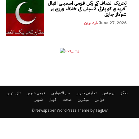
تحریک انصاف کے رکن قومی اسمبلی اقبال
آفریدی کو پارٹی ڈسپلن کی خلاف ورزی پر
شوکاز جاری
June 27, 2026
تازہ ترین
بلاگز
رپورٹس
تجارتی خبریں
بین الاقوامی
قومی خبریں
تازہ ترین
خواتین
میگزین
صحت
کھیل
شوبز
© Newspaper WordPress Theme by TagDiv