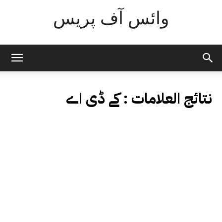
وائس آف پریس
نتائج العلامات :
کے ڈی اے