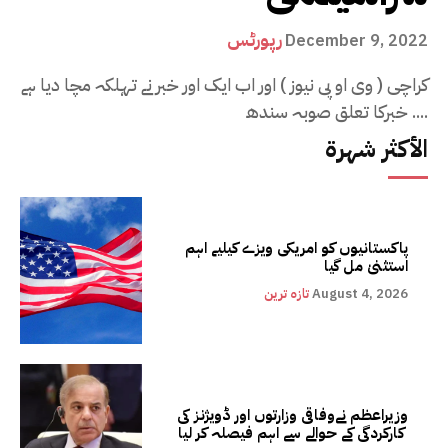
رپورٹس
December 9, 2022
کراچی ( وی او پی نیوز ) اور اب ایک اور خبر نے تہلکہ مچا دیا ہے
. خبرکا تعلق صوبہ سندھ...
الأكثر شهرة
پاکستانیوں کو امریکی ویزے کیلیے اہم
استثنیٰ مل گیا
August 4, 2026
تازہ ترین
وزیراعظم نےوفاقی وزارتوں اور ڈویژنز کی
کارکردگی کے حوالے سے اہم فیصلہ کر لیا