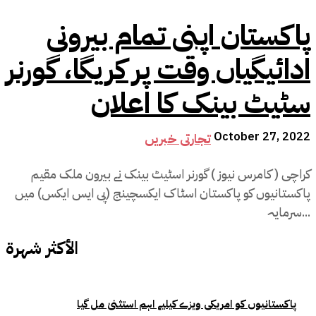
پاکستان اپنی تمام بیرونی
ادائیگیاں وقت پر کریگا، گورنر
سٹیٹ بینک کا اعلان
October 27, 2022
تجارتی خبریں
کراچی ( کامرس نیوز ) گورنر اسٹیٹ بینک نے بیرون ملک مقیم
پاکستانیوں کو پاکستان اسٹاک ایکسچینج (پی ایس ایکس) میں
سرمایہ...
الأكثر شهرة
پاکستانیوں کو امریکی ویزے کیلیے اہم استثنیٰ مل گیا