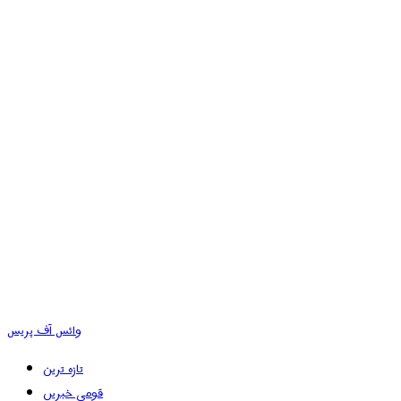
وائس آف پریس
تازہ ترین
قومی خبریں