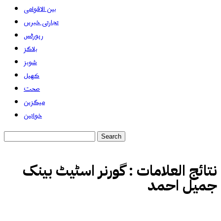
بین الاقوامی
تجارتی خبریں
رپورٹس
بلاگز
شوبز
کھیل
صحت
میگزین
خواتین
نتائج العلامات :
گورنر اسٹیٹ بینک
جمیل احمد