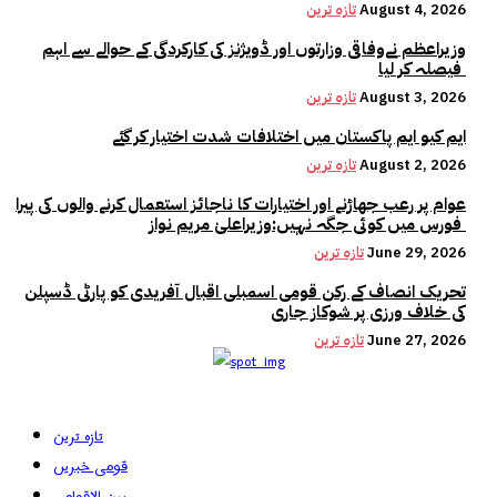
August 4, 2026
تازہ ترین
وزیراعظم نےوفاقی وزارتوں اور ڈویژنز کی کارکردگی کے حوالے سے اہم
فیصلہ کر لیا
August 3, 2026
تازہ ترین
ایم کیو ایم پاکستان میں اختلافات شدت اختیار کر گئے
August 2, 2026
تازہ ترین
عوام پر رعب جھاڑنے اور اختیارات کا ناجائز استعمال کرنے والوں کی پیرا
فورس میں کوئی جگہ نہیں:وزیراعلیٰ مریم نواز
June 29, 2026
تازہ ترین
تحریک انصاف کے رکن قومی اسمبلی اقبال آفریدی کو پارٹی ڈسپلن
کی خلاف ورزی پر شوکاز جاری
June 27, 2026
تازہ ترین
تازہ ترین
قومی خبریں
بین الاقوامی