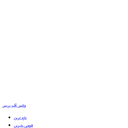
وائس آف پریس
تازہ ترین
قومی خبریں