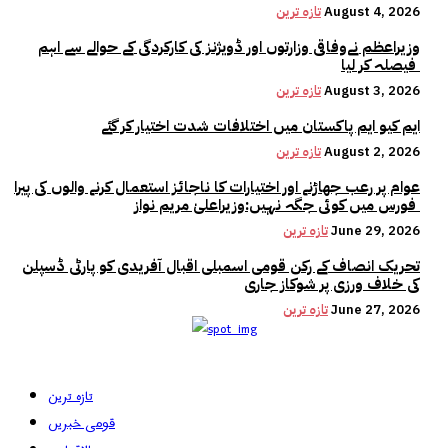
August 4, 2026
تازہ ترین
وزیراعظم نےوفاقی وزارتوں اور ڈویژنز کی کارکردگی کے حوالے سے اہم
فیصلہ کر لیا
August 3, 2026
تازہ ترین
ایم کیو ایم پاکستان میں اختلافات شدت اختیار کر گئے
August 2, 2026
تازہ ترین
عوام پر رعب جھاڑنے اور اختیارات کا ناجائز استعمال کرنے والوں کی پیرا
فورس میں کوئی جگہ نہیں:وزیراعلیٰ مریم نواز
June 29, 2026
تازہ ترین
تحریک انصاف کے رکن قومی اسمبلی اقبال آفریدی کو پارٹی ڈسپلن
کی خلاف ورزی پر شوکاز جاری
June 27, 2026
تازہ ترین
تازہ ترین
قومی خبریں