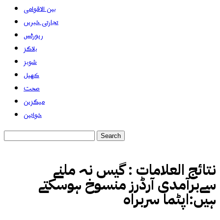
بین الاقوامی
تجارتی خبریں
رپورٹس
بلاگز
شوبز
کھیل
صحت
میگزین
خواتین
نتائج العلامات :
گیس نہ ملنے
سےبرآمدی آرڈرز منسوخ ہوسکتے
ہیں:اپٹما سربراہ