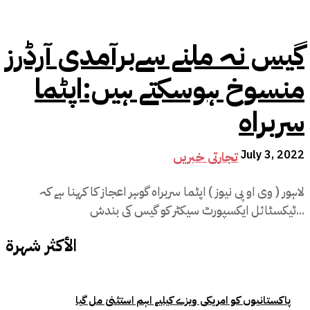
گیس نہ ملنے سےبرآمدی آرڈرز
منسوخ ہوسکتے ہیں:اپٹما
سربراہ
July 3, 2022
تجارتی خبریں
لاہور ( وی او پی نیوز ) اپٹما سربراہ گوہر اعجاز کا کہنا ہے کہ
ٹیکسٹائل ایکسپورٹ سیکٹر کو گیس کی بندش...
الأكثر شهرة
پاکستانیوں کو امریکی ویزے کیلیے اہم استثنیٰ مل گیا