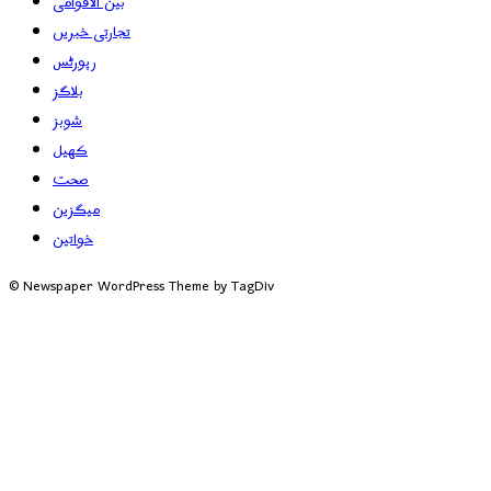
بین الاقوامی
تجارتی خبریں
رپورٹس
بلاگز
شوبز
کھیل
صحت
میگزین
خواتین
© Newspaper WordPress Theme by TagDiv