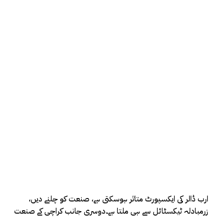
ارب ڈالر کی ایکسپورٹ متاثر ہوسکتی ہے، صنعت کو چلنے دیں،
زرمبادلہ ٹیکسٹائل سے ہی ملتا ہے۔دوسری جانب کراچی کے صنعت