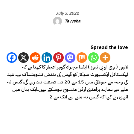
July 3, 2022
Tayyeba
Spread the love
لاہور ( وی او پی نیوز ) اپٹما سربراہ گوہر اعجاز کا کہنا ہے کہ
ٹیکسٹائل ایکسپورٹ سیکٹر کو گیس کی بندش تشویشناک ہے۔ عید
کی وجہ سے جولائی میں 15 سے 20 دن صنعت بند رہے گی، گیس نہ
ملنے سے ہمارے برآمدی آرڈرز منسوخ ہوسکتے ہیں۔ایک بیان میں
انہوں نے کہا کہ گیس نہ ملنے سے ایک سے 2