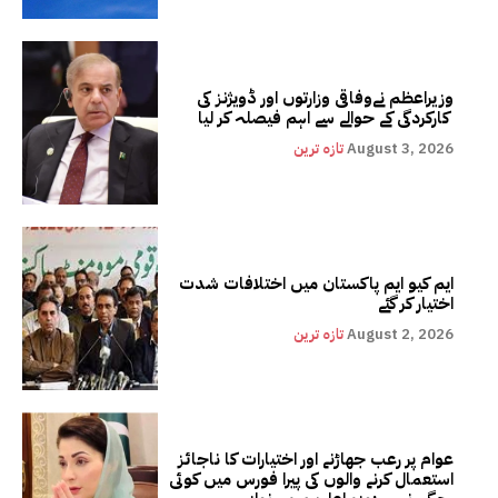
وزیراعظم نےوفاقی وزارتوں اور ڈویژنز کی
کارکردگی کے حوالے سے اہم فیصلہ کر لیا
August 3, 2026
تازہ ترین
ایم کیو ایم پاکستان میں اختلافات شدت
اختیار کر گئے
August 2, 2026
تازہ ترین
عوام پر رعب جھاڑنے اور اختیارات کا ناجائز
استعمال کرنے والوں کی پیرا فورس میں کوئی