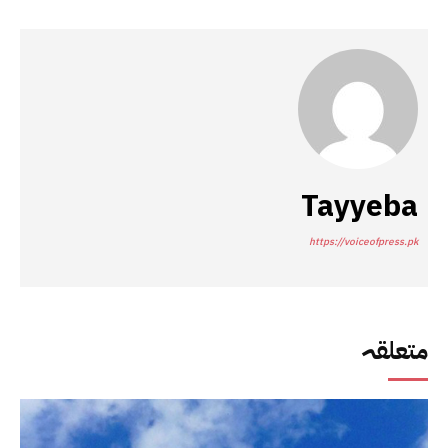
Tayyeba
https://voiceofpress.pk
متعلقہ