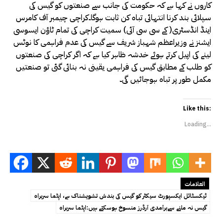
کاروں نے کہا ہے کہ حکومت کی جانب سے صنعتوں کو گیس کی
سپلائی بند کرنا انتہائی تباہ کن ثابت ہوگا۔کراچی چیمبر آف کامرس
اینڈ انڈسٹری( کے سی سی آئی) سمیت کراچی کی تمام ٹاؤن ایسوسی
ایشنز نے وزیراعظم شہباز شریف سے گیس کی عدم فراہمی کا نوٹس
لینے کی اپیل کرتے ہوئے خدشہ ظاہر کیا ہے کہ اگر کراچی کی صنعتوں
کو طلب کے مطابق گیس کی فراہمی یقینی نہ بنائی گئی تو صنعتیں
مکمل طور پر تباہ ہوجائیں گی۔
Like this:
Loading...
العلامات
ٹیکسٹائل ایکسپورٹ سیکٹر کو گیس کی بندش تشویشناک ہے، اپٹما سربراہ
گیس نہ ملنے سےبرآمدی آرڈرز منسوخ ہوسکتے ہیں:اپٹما سربراہ