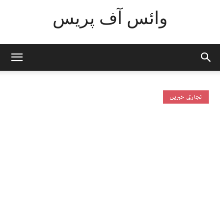
وائس آف پریس
تجارتی خبریں