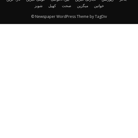
خواتین
میگزین
صحت
کھیل
شوبز
© Newspaper WordPress Theme by TagDiv