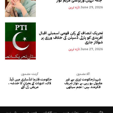
جگہ نہیں:وزیراعلیٰ مریم نواز
June 29, 2026
تازہ ترین
تحریک انصاف کے رکن قومی اسمبلی اقبال
آفریدی کو پارٹی ڈسپلن کی خلاف ورزی پر
شوکاز جاری
June 27, 2026
تازہ ترین
اگلا مضمون
گزشتہ مضمون
شہبازحکومت تیزی سے غیر
حکومت،فارما انڈسٹری میں ڈیڈ
مقبول ہو رہی ہے ،نواز شریف
لاک، ادویات کے بحران کا خدشہ ،
فکرمند ہیں : نجم سیٹھی
مریض رُل گئے
بلاگز
رپورٹس
تجارتی خبریں
بین الاقوامی
قومی خبریں
تازہ ترین