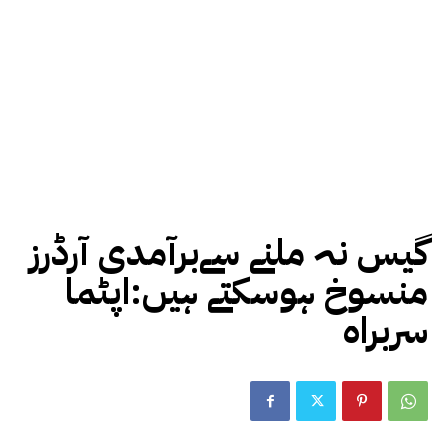
گیس نہ ملنے سےبرآمدی آرڈرز
منسوخ ہوسکتے ہیں:اپٹما
سربراہ