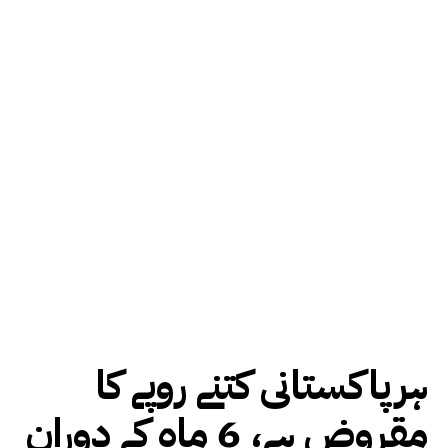
ہرپاکستانی کتنے روپے کا
مقروض ہے، 6 ماہ کے دوران