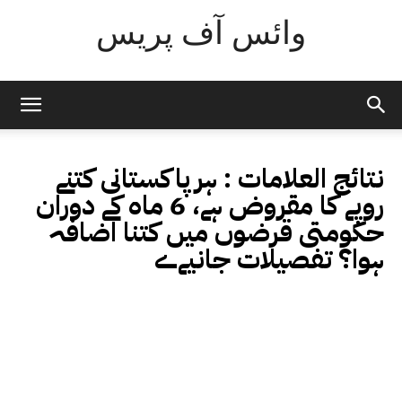
وائس آف پریس
نتائج العلامات :
ہرپاکستانی کتنے
روپے کا مقروض ہے، 6 ماہ کے دوران
حکومتی قرضوں میں کتنا اضافہ
ہوا؟ تفصیلات جانیےے