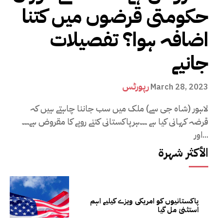
حکومتی قرضوں میں کتنا
اضافہ ہوا؟ تفصیلات
جانیے
رپورٹس
March 28, 2023
لاہور (شاہ جی سے) ملک میں سب جاننا چاہتے ہیں کہ
قرضہ کہانی کیا ہے ۔۔۔ہرپاکستانی کتنے روپے کا مقروض ہے۔۔۔
اور...
الأكثر شهرة
پاکستانیوں کو امریکی ویزے کیلیے اہم
استثنیٰ مل گیا