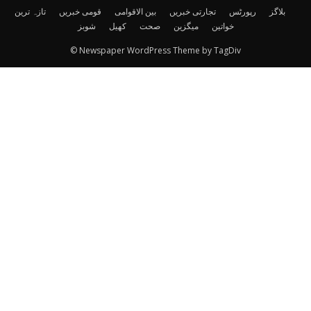
بلاگز
رپورٹس
تجارتی خبریں
بین الاقوامی
قومی خبریں
تازہ ترین
خواتین
میگزین
صحت
کھیل
شوبز
© Newspaper WordPress Theme by TagDiv