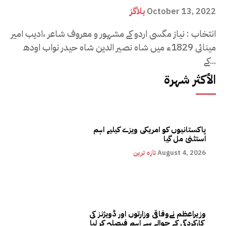
بلاگز
October 13, 2022
انتخاب : نیاز مگسی اردو کے مشہور و معروف شاعر ،ادیب امیر
مینائی 1829ء میں شاہ نصیر الدین شاہ حیدر نواب اودھ
کے...
الأكثر شهرة
پاکستانیوں کو امریکی ویزے کیلیے اہم
استثنیٰ مل گیا
August 4, 2026
تازہ ترین
وزیراعظم نےوفاقی وزارتوں اور ڈویژنز کی
کارکردگی کے حوالے سے اہم فیصلہ کر لیا