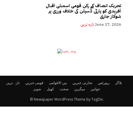
تحریک انصاف کے رکن قومی اسمبلی اقبال
آفریدی کو پارٹی ڈسپلن کی خلاف ورزی پر
شوکاز جاری
June 27, 2026
تازہ ترین
بلاگز
رپورٹس
تجارتی خبریں
بین الاقوامی
قومی خبریں
تازہ ترین
خواتین
میگزین
صحت
کھیل
شوبز
© Newspaper WordPress Theme by TagDiv