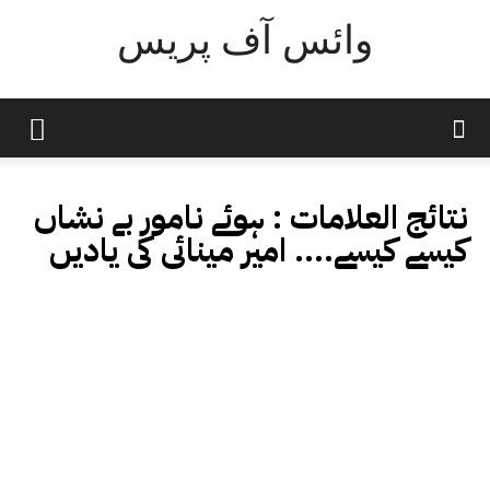
وائس آف پریس
نتائج العلامات :
ہوئے نامور بے نشاں
کیسے کیسے.... امیر مینائی کی یادیں