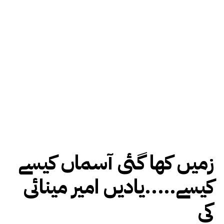
زمیں کھا گئی آسماں کیسے
کیسے…..یادیں امیر مینائی
کی