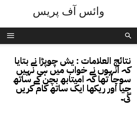
وائس آف پریس
نتائج العلامات :
یش چوپڑا نے بتایا
کہ انہوں نے خواب میں ہی نہیں
سوچا تھا کہ امیتابھ بچن کے ساتھ
جیا اور ریکھا ایک ساتھ کام کریں
گی۔