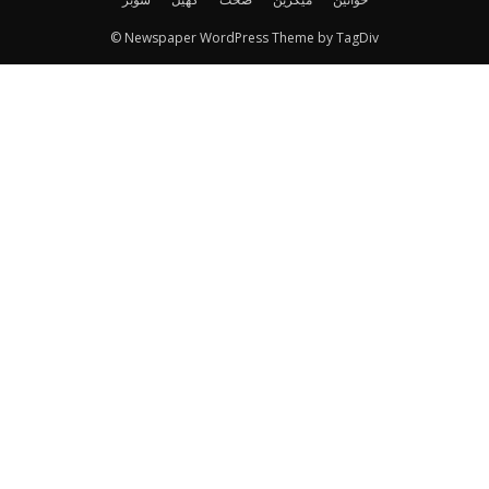
© Newspaper WordPress Theme by TagDiv