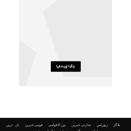
بلاگز
رپورٹس
تجارتی خبریں
بین الاقوامی
قومی خبریں
تازہ ترین
خواتین
میگزین
صحت
کھیل
شوبز