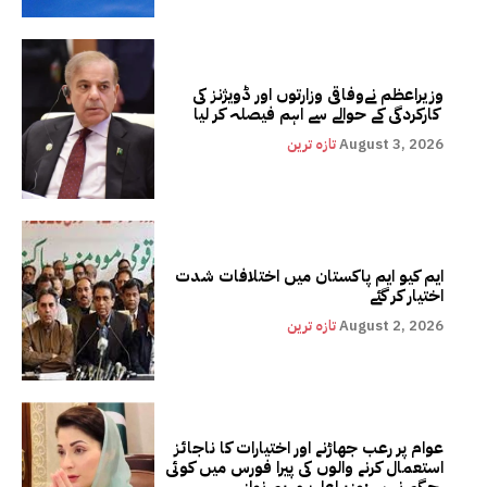
وزیراعظم نےوفاقی وزارتوں اور ڈویژنز کی
کارکردگی کے حوالے سے اہم فیصلہ کر لیا
August 3, 2026
تازہ ترین
ایم کیو ایم پاکستان میں اختلافات شدت
اختیار کر گئے
August 2, 2026
تازہ ترین
عوام پر رعب جھاڑنے اور اختیارات کا ناجائز
استعمال کرنے والوں کی پیرا فورس میں کوئی
جگہ نہیں:وزیراعلیٰ مریم نواز