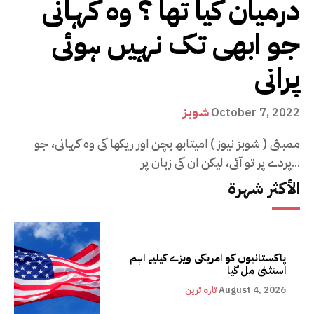
درمیان کیا تھا ؟ وہ کہانی
جو ابھی تک نہیں ہوئی
پرانی
شوبز
October 7, 2022
ممبئی ( شوبز نیوز ) امیتابھ بچن اور ریکھا کی وہ کہانی، جو
پردے پر تو آئی، لیکن ان کی زبان پر...
الأكثر شهرة
پاکستانیوں کو امریکی ویزے کیلیے اہم
استثنیٰ مل گیا
August 4, 2026
تازہ ترین