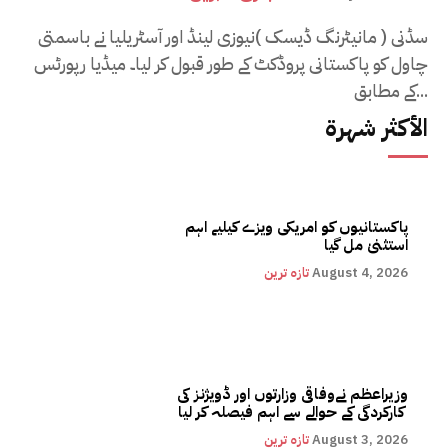
سڈنی ( مانیٹرنگ ڈیسک )نیوزی لینڈ اور آسٹریلیا نے باسمتی
چاول کو پاکستانی پروڈکٹ کے طور قبول کر لیا۔ میڈیا رپورٹس
کے مطابق...
الأكثر شهرة
پاکستانیوں کو امریکی ویزے کیلیے اہم
استثنیٰ مل گیا
August 4, 2026
تازہ ترین
وزیراعظم نےوفاقی وزارتوں اور ڈویژنز کی
کارکردگی کے حوالے سے اہم فیصلہ کر لیا
August 3, 2026
تازہ ترین