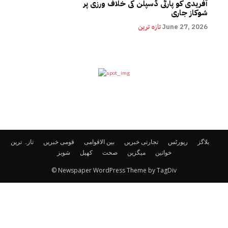
آفریدی کو پارٹی ڈسپلن کی خلاف ورزی پر
شوکاز جاری
June 27, 2026
تازہ ترین
بلاگز
رپورٹس
تجارتی خبریں
بین الاقوامی
قومی خبریں
تازہ ترین
خواتین
میگزین
صحت
کھیل
شوبز
© Newspaper WordPress Theme by TagDiv