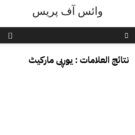
وائس آف پریس
نتائج العلامات :
یورپی مارکیٹ