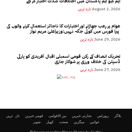
ایم کیو ایم پاکستان میں اختلافات شدت اختیار کر گئے
August 2, 2026
تازہ ترین
عوام پر رعب جھاڑنے اور اختیارات کا ناجائز استعمال کرنے والوں کی
پیرا فورس میں کوئی جگہ نہیں:وزیراعلیٰ مریم نواز
June 29, 2026
تازہ ترین
تحریک انصاف کے رکن قومی اسمبلی اقبال آفریدی کو پارٹی
ڈسپلن کی خلاف ورزی پر شوکاز جاری
June 27, 2026
تازہ ترین
بلاگز
رپورٹس
تجارتی خبریں
بین الاقوامی
قومی خبریں
تازہ ترین
خواتین
میگزین
صحت
کھیل
شوبز