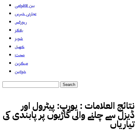
بین الاقوامی
تجارتی خبریں
رپورٹس
بلاگز
شوبز
کھیل
صحت
میگزین
خواتین
نتائج العلامات :
یورپ: پیٹرول اور
ڈیزل سے چلنے والی گاڑیوں پر پابندی کی
تیاریاں