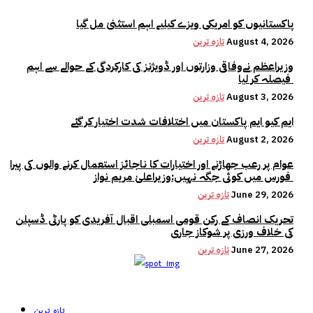
پاکستانیوں کو امریکی ویزے کیلیے اہم استثنیٰ مل گیا
August 4, 2026
تازہ ترین
وزیراعظم نےوفاقی وزارتوں اور ڈویژنز کی کارکردگی کے حوالے سے اہم
فیصلہ کر لیا
August 3, 2026
تازہ ترین
ایم کیو ایم پاکستان میں اختلافات شدت اختیار کر گئے
August 2, 2026
تازہ ترین
عوام پر رعب جھاڑنے اور اختیارات کا ناجائز استعمال کرنے والوں کی پیرا
فورس میں کوئی جگہ نہیں:وزیراعلیٰ مریم نواز
June 29, 2026
تازہ ترین
تحریک انصاف کے رکن قومی اسمبلی اقبال آفریدی کو پارٹی ڈسپلن
کی خلاف ورزی پر شوکاز جاری
June 27, 2026
تازہ ترین
تازہ ترین