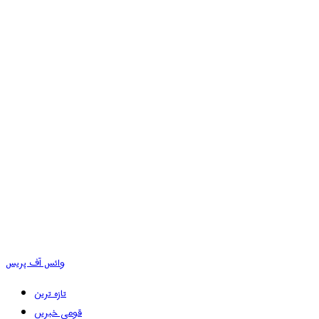
وائس آف پریس
تازہ ترین
قومی خبریں