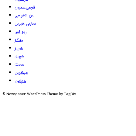
قومی خبریں
بین الاقوامی
تجارتی خبریں
رپورٹس
بلاگز
شوبز
کھیل
صحت
میگزین
خواتین
© Newspaper WordPress Theme by TagDiv