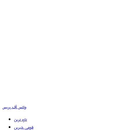
وائس آف پریس
تازہ ترین
قومی خبریں