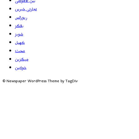
بین الاقوامی
تجارتی خبریں
رپورٹس
بلاگز
شوبز
کھیل
صحت
میگزین
خواتین
© Newspaper WordPress Theme by TagDiv