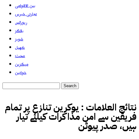
بین الاقوامی
تجارتی خبریں
رپورٹس
بلاگز
شوبز
کھیل
صحت
میگزین
خواتین
نتائج العلامات :
یوکرین تنازع پر تمام
فریقین سے امن مذاکرات کیلئے تیار
ہیں، صدر پیوٹن