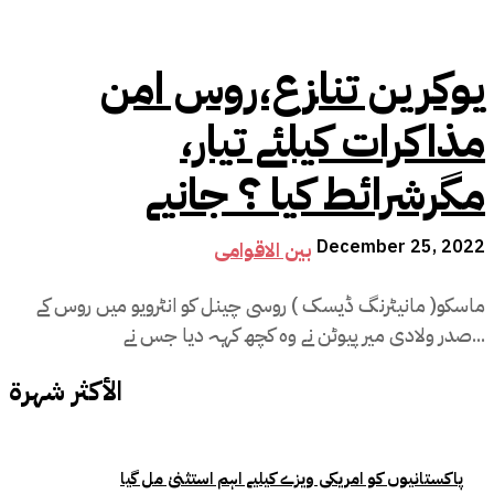
یوکرین تنازع،روس امن
مذاکرات کیلئے تیار،
مگرشرائط کیا ؟ جانیے
December 25, 2022
بین الاقوامی
ماسکو( مانیٹرنگ ڈیسک ) روسی چینل کو انٹرویو میں روس کے
صدر ولادی میر پیوٹن نے وہ کچھ کہہ دیا جس نے...
الأكثر شهرة
پاکستانیوں کو امریکی ویزے کیلیے اہم استثنیٰ مل گیا