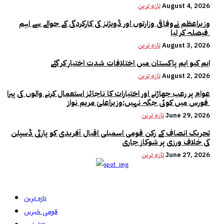
August 4, 2026
تازہ ترین
وزیراعظم نےوفاقی وزارتوں اور ڈویژنز کی کارکردگی کے حوالے سے اہم
فیصلہ کر لیا
August 3, 2026
تازہ ترین
ایم کیو ایم پاکستان میں اختلافات شدت اختیار کر گئے
August 2, 2026
تازہ ترین
عوام پر رعب جھاڑنے اور اختیارات کا ناجائز استعمال کرنے والوں کی پیرا
فورس میں کوئی جگہ نہیں:وزیراعلیٰ مریم نواز
June 29, 2026
تازہ ترین
تحریک انصاف کے رکن قومی اسمبلی اقبال آفریدی کو پارٹی ڈسپلن
کی خلاف ورزی پر شوکاز جاری
June 27, 2026
تازہ ترین
تازہ ترین
قومی خبریں