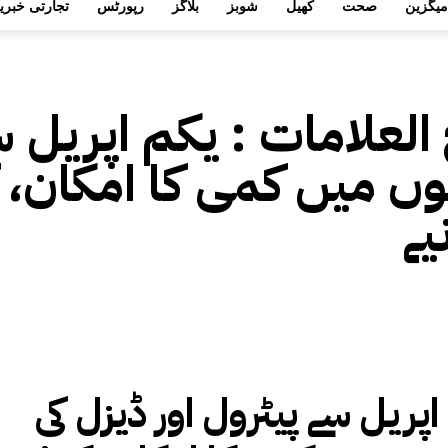
میگزین
صحت
کھیل
شوبز
بلاگز
رپورٹس
تجارتی خبری
 العلامات :
یکم اپریل س
ں میں کمی کا امکان، ک
یے
اپریل سے پیٹرول اور ڈیزل کی