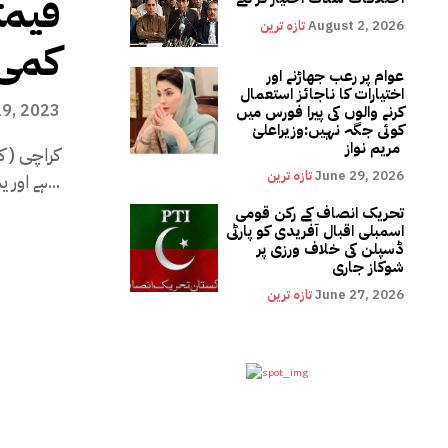
قیمت
August 2, 2026
تازہ ترین
کمی 
عوام پر رعب جھاڑنے اور
اختیارات کا ناجائز استعمال
29, 2023
کرنے والوں کی پیرا فورس میں
کوئی جگہ نہیں:وزیراعلیٰ
مریم نواز
کراچی ( ک
June 29, 2026
تازہ ترین
ہے اور یہ امید کی جا...
تحریک انصاف کے رکن قومی
اسمبلی اقبال آفریدی کو پارٹی
ڈسپلن کی خلاف ورزی پر
شوکاز جاری
June 27, 2026
تازہ ترین