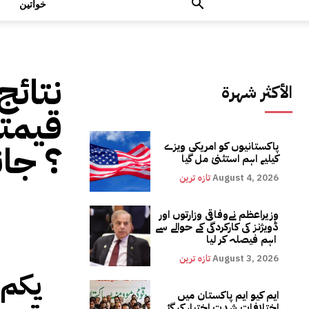
خواتین
نتائج
الأكثر شهرة
قیمتو
؟ جان
پاکستانیوں کو امریکی ویزے
کیلیے اہم استثنیٰ مل گیا
August 4, 2026
تازہ ترین
وزیراعظم نےوفاقی وزارتوں اور
ڈویژنز کی کارکردگی کے حوالے سے
اہم فیصلہ کر لیا
August 3, 2026
تازہ ترین
یکم 
ایم کیو ایم پاکستان میں
اختلافات شدت اختیار کر گئے