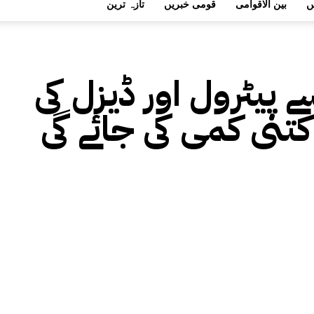
ں
بین الاقوامی
قومی خبریں
تازہ ترین
ے پیٹرول اور ڈیزل کی
تنی کمی کی جائے گی