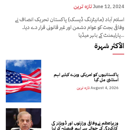
تازہ ترین
June 12, 2024
اسلام آباد (مانیٹرنگ ڈیسک) پاکستان تحریک انصاف نے
وفاقی بجٹ کو عوام دشمن اور غیر قانونی قرار دے دیا۔
پارلیمنٹ کے باہر میڈیا...
الأكثر شهرة
پاکستانیوں کو امریکی ویزے کیلیے اہم
استثنیٰ مل گیا
August 4, 2026
تازہ ترین
وزیراعظم نےوفاقی وزارتوں اور ڈویژنز کی
کارکردگی کے حوالے سے اہم فیصلہ کر لیا