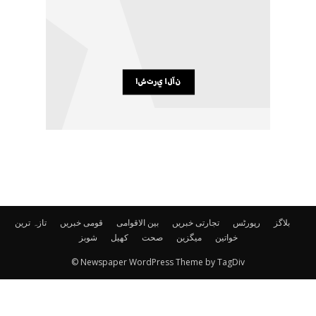
بلاگز
رپورٹس
تجارتی خبریں
بین الاقوامی
قومی خبریں
تازہ ترین
خواتین
میگزین
صحت
کھیل
شوبز
© Newspaper WordPress Theme by TagDiv