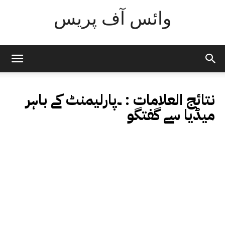
وائس آف پریس
نتائج العلامات :
۔پارلیمنٹ کے باہر
میڈیا سے گفتگو