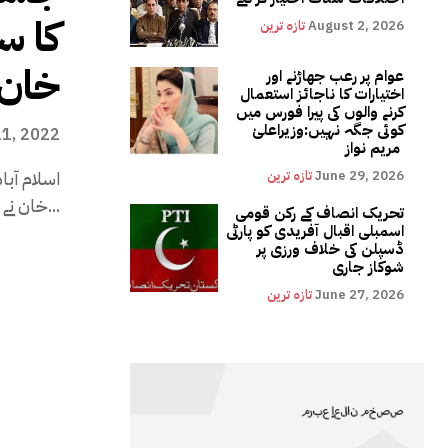
کا س
August 2, 2026
تازہ ترین
خان
عوام پر رعب جھاڑنے اور
اختیارات کا ناجائز استعمال
کرنے والوں کی پیرا فورس میں
کوئی جگہ نہیں:وزیراعلیٰ
11, 2022
مریم نواز
اسلام آب
June 29, 2026
تازہ ترین
خان نے اپنے ایک بیان میں کہا ہے کہ 13...
تحریک انصاف کے رکن قومی
اسمبلی اقبال آفریدی کو پارٹی
ڈسپلن کی خلاف ورزی پر
شوکاز جاری
June 27, 2026
تازہ ترین