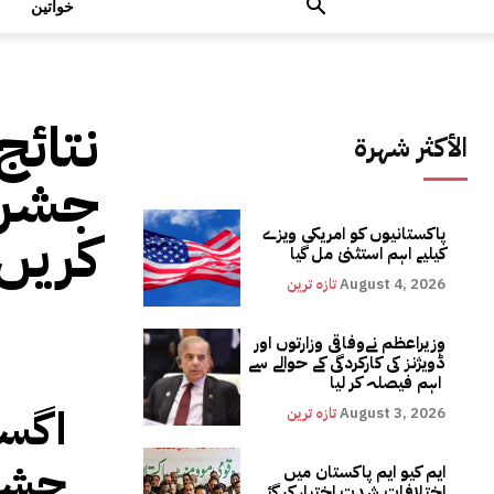
خواتین
نتائج
الأكثر شهرة
جشن م
کریں 
پاکستانیوں کو امریکی ویزے
کیلیے اہم استثنیٰ مل گیا
August 4, 2026
تازہ ترین
وزیراعظم نےوفاقی وزارتوں اور
ڈویژنز کی کارکردگی کے حوالے سے
اہم فیصلہ کر لیا
August 3, 2026
تازہ ترین
جشن 
ایم کیو ایم پاکستان میں
اختلافات شدت اختیار کر گئے