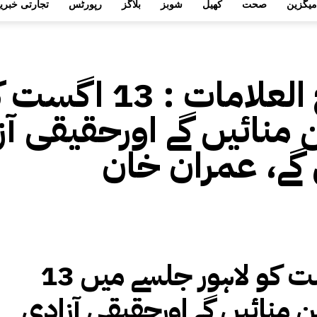
میگزین
صحت
کھیل
شوبز
بلاگز
رپورٹس
تجارتی خبری
 العلامات :
13 اگست 
نائیں گے اورحقیقی آ
گے، عمران خان
13 اگست کو لاہور جلسے میں
منائیں گے اورحقیقی آزادی