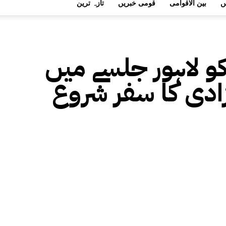
ں
بین الاقوامی
قومی خبریں
تازہ ترین
کو لاہور جلسے میں
زادی کا سفر شروع