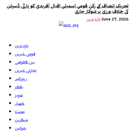
تحریک انصاف کے رکن قومی اسمبلی اقبال آفریدی کو پارٹی ڈسپلن
کی خلاف ورزی پر شوکاز جاری
June 27, 2026
تازہ ترین
تازہ ترین
قومی خبریں
بین الاقوامی
تجارتی خبریں
رپورٹس
بلاگز
شوبز
کھیل
صحت
میگزین
خواتین