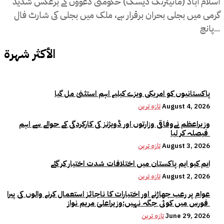
اسلام آباد (مانیٹرنگ ڈیسک) حکومتی دعوؤں کے برعکس شدید
گرمی میں بجلی بحران برقرار ہے، ملک میں بجلی کی شارٹ فال
پانچ...
الأكثر شهرة
پاکستانیوں کو امریکی ویزے کیلیے اہم استثنیٰ مل گیا
August 4, 2026
تازہ ترین
وزیراعظم نےوفاقی وزارتوں اور ڈویژنز کی کارکردگی کے حوالے سے اہم
فیصلہ کر لیا
August 3, 2026
تازہ ترین
ایم کیو ایم پاکستان میں اختلافات شدت اختیار کر گئے
August 2, 2026
تازہ ترین
عوام پر رعب جھاڑنے اور اختیارات کا ناجائز استعمال کرنے والوں کی پیرا
فورس میں کوئی جگہ نہیں:وزیراعلیٰ مریم نواز
June 29, 2026
تازہ ترین