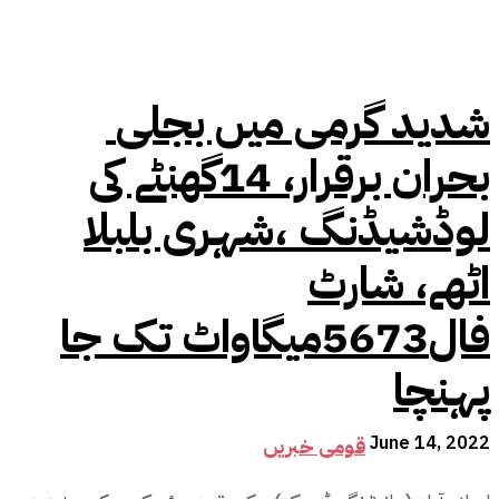
شدید گرمی میں بجلی
بحران برقرار، 14گھنٹے کی
لوڈشیڈنگ ،شہری بلبلا
اٹھے، شارٹ
فال5673میگاواٹ تک جا
پہنچا
June 14, 2022
قومی خبریں