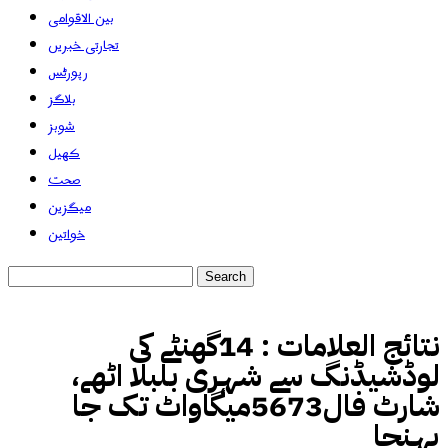
بین الاقوامی
تجارتی خبریں
رپورٹس
بلاگز
شوبز
کھیل
صحت
میگزین
خواتین
نتائج العلامات :
14گھنٹے کی
لوڈشیڈنگ سے شہری بلبلا اٹھے،
شارٹ فال5673میگاواٹ تک جا
پہنچا