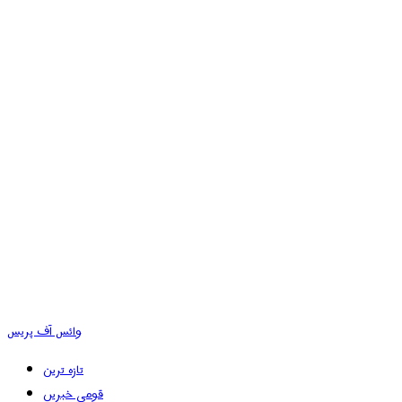
وائس آف پریس
تازہ ترین
قومی خبریں