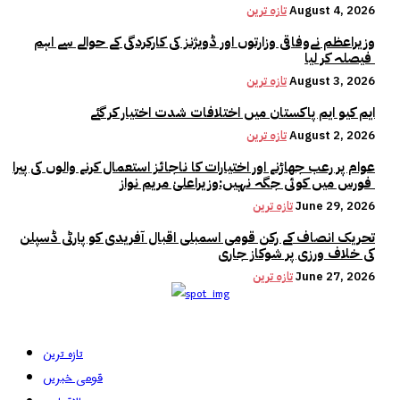
August 4, 2026
تازہ ترین
وزیراعظم نےوفاقی وزارتوں اور ڈویژنز کی کارکردگی کے حوالے سے اہم
فیصلہ کر لیا
August 3, 2026
تازہ ترین
ایم کیو ایم پاکستان میں اختلافات شدت اختیار کر گئے
August 2, 2026
تازہ ترین
عوام پر رعب جھاڑنے اور اختیارات کا ناجائز استعمال کرنے والوں کی پیرا
فورس میں کوئی جگہ نہیں:وزیراعلیٰ مریم نواز
June 29, 2026
تازہ ترین
تحریک انصاف کے رکن قومی اسمبلی اقبال آفریدی کو پارٹی ڈسپلن
کی خلاف ورزی پر شوکاز جاری
June 27, 2026
تازہ ترین
تازہ ترین
قومی خبریں