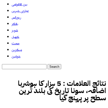
بین الاقوامی
تجارتی خبریں
رپورٹس
بلاگز
شوبز
کھیل
صحت
میگزین
خواتین
نتائج العلامات :
5 ہزار کا ہوشربا
اضافہ، سونا تاریخ کی بلند ترین
سطح پر پہنچ گیا