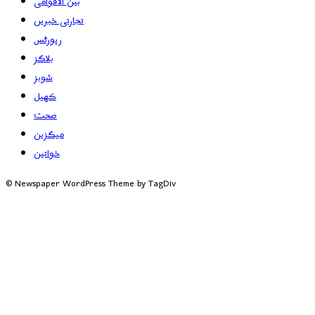
بین الاقوامی
تجارتی خبریں
رپورٹس
بلاگز
شوبز
کھیل
صحت
میگزین
خواتین
© Newspaper WordPress Theme by TagDiv