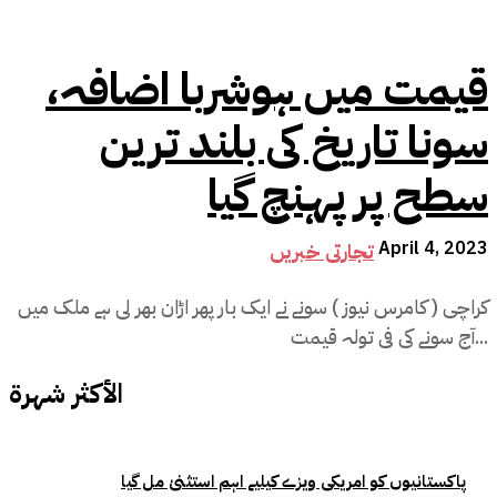
قیمت میں ہوشربا اضافہ،
سونا تاریخ کی بلند ترین
سطح پر پہنچ گیا
April 4, 2023
تجارتی خبریں
کراچی ( کامرس نیوز ) سونے نے ایک بار پھر اڑان بھر لی ہے ملک میں
آج سونے کی فی تولہ قیمت...
الأكثر شهرة
پاکستانیوں کو امریکی ویزے کیلیے اہم استثنیٰ مل گیا