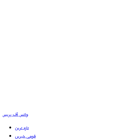
وائس آف پریس
تازہ ترین
قومی خبریں