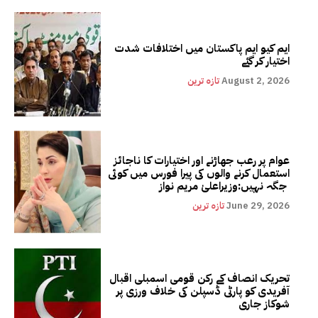
ایم کیو ایم پاکستان میں اختلافات شدت
اختیار کر گئے
August 2, 2026
تازہ ترین
عوام پر رعب جھاڑنے اور اختیارات کا ناجائز
استعمال کرنے والوں کی پیرا فورس میں کوئی
جگہ نہیں:وزیراعلیٰ مریم نواز
June 29, 2026
تازہ ترین
تحریک انصاف کے رکن قومی اسمبلی اقبال
آفریدی کو پارٹی ڈسپلن کی خلاف ورزی پر
شوکاز جاری