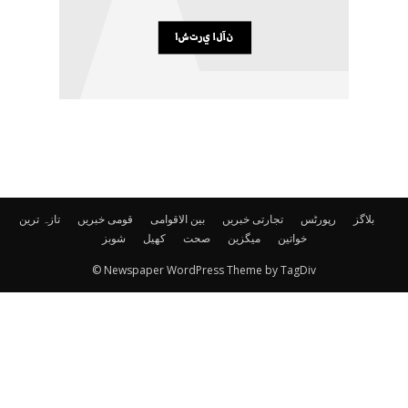
بلاگز
رپورٹس
تجارتی خبریں
بین الاقوامی
قومی خبریں
تازہ ترین
خواتین
میگزین
صحت
کھیل
شوبز
© Newspaper WordPress Theme by TagDiv