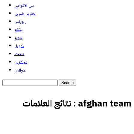
بین الاقوامی
تجارتی خبریں
رپورٹس
بلاگز
شوبز
کھیل
صحت
میگزین
خواتین
afghan team
نتائج العلامات :