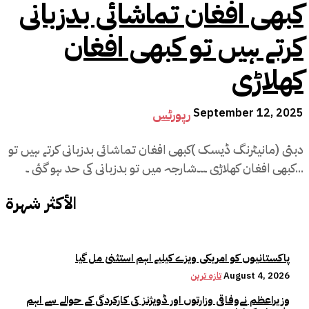
کبھی افغان تماشائی بدزبانی
کرتے ہیں تو کبھی افغان
کھلاڑی
September 12, 2025
رپورٹس
دبئی (مانیٹرنگ ڈیسک )کبھی افغان تماشائی بدزبانی کرتے ہیں تو
کبھی افغان کھلاڑی ۔۔۔شارجہ میں تو بدزبانی کی حد ہو گئی ۔...
الأكثر شهرة
پاکستانیوں کو امریکی ویزے کیلیے اہم استثنیٰ مل گیا
August 4, 2026
تازہ ترین
وزیراعظم نےوفاقی وزارتوں اور ڈویژنز کی کارکردگی کے حوالے سے اہم