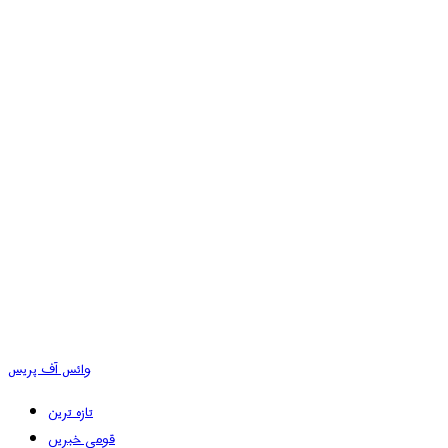
وائس آف پریس
تازہ ترین
قومی خبریں