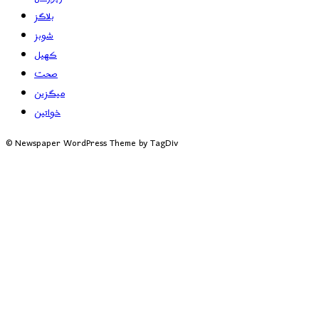
بلاگز
شوبز
کھیل
صحت
میگزین
خواتین
© Newspaper WordPress Theme by TagDiv