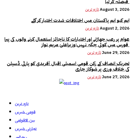
فیصلہ کر لیا
August 3, 2026
تازہ ترین
ایم کیو ایم پاکستان میں اختلافات شدت اختیار کر گئے
August 2, 2026
تازہ ترین
عوام پر رعب جھاڑنے اور اختیارات کا ناجائز استعمال کرنے والوں کی پیرا
فورس میں کوئی جگہ نہیں:وزیراعلیٰ مریم نواز
June 29, 2026
تازہ ترین
تحریک انصاف کے رکن قومی اسمبلی اقبال آفریدی کو پارٹی ڈسپلن
کی خلاف ورزی پر شوکاز جاری
June 27, 2026
تازہ ترین
تازہ ترین
قومی خبریں
بین الاقوامی
تجارتی خبریں
رپورٹس