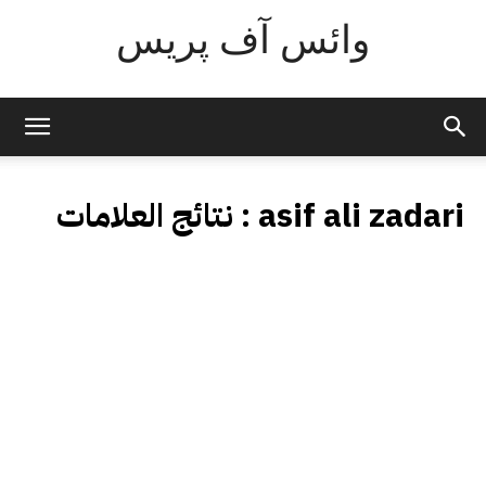
وائس آف پریس
asif ali zadari
نتائج العلامات :