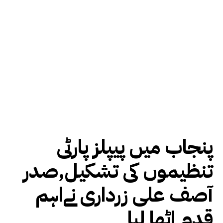
پنجاب میں پیپلز پارٹی
تنظیموں کی تشکیل,صدر
آصف علی زرداری نےاہم
قدم اٹھا لیا