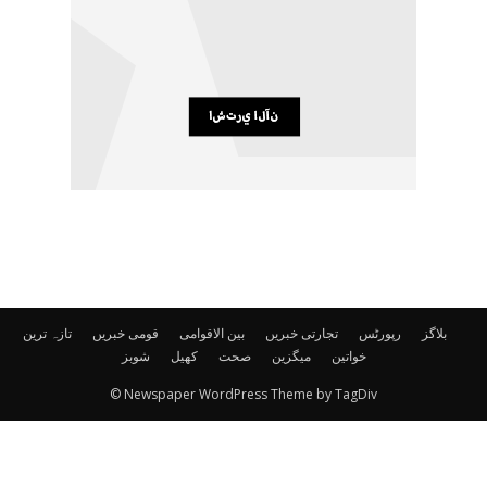
بلاگز
رپورٹس
تجارتی خبریں
بین الاقوامی
قومی خبریں
تازہ ترین
خواتین
میگزین
صحت
کھیل
شوبز
© Newspaper WordPress Theme by TagDiv