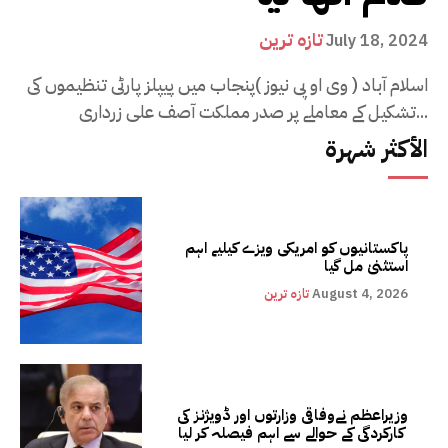
تازہ ترین
July 18, 2024
اسلام آباد ( وی او پی نیوز )پنجاب میں پیپلز پارٹی تنظیموں کی
تشکیل کے معاملے پر صدر مملکت آصف علی زرداری...
الأكثر شهرة
پاکستانیوں کو امریکی ویزے کیلیے اہم
استثنیٰ مل گیا
August 4, 2026
تازہ ترین
وزیراعظم نےوفاقی وزارتوں اور ڈویژنز کی
کارکردگی کے حوالے سے اہم فیصلہ کر لیا