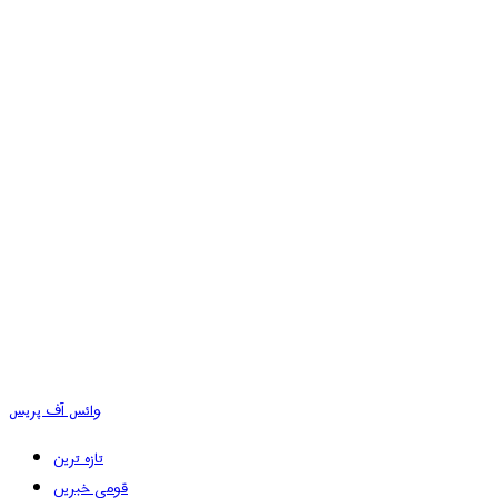
وائس آف پریس
تازہ ترین
قومی خبریں