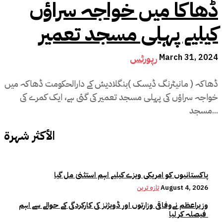
ڈھاکا میں خواجہ سراؤں
کیلیے پہلی مسجد تعمیر
March 31, 2024
رپورٹس
ڈھاکہ ( مانیٹرنگ ڈیسک )بنگلادیش کے دارالحکومت ڈھاکہ میں
خواجہ سراؤں کی پہلی مسجد تعمیر کی گئی ہے، ایک کمرے کی
مسجد...
الأكثر شهرة
پاکستانیوں کو امریکی ویزے کیلیے اہم استثنیٰ مل گیا
August 4, 2026
تازہ ترین
وزیراعظم نےوفاقی وزارتوں اور ڈویژنز کی کارکردگی کے حوالے سے اہم
فیصلہ کر لیا