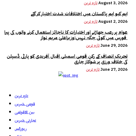
August 3, 2026
تازہ ترین
ایم کیو ایم پاکستان میں اختلافات شدت اختیار کر گئے
August 2, 2026
تازہ ترین
عوام پر رعب جھاڑنے اور اختیارات کا ناجائز استعمال کرنے والوں کی پیرا
فورس میں کوئی جگہ نہیں:وزیراعلیٰ مریم نواز
June 29, 2026
تازہ ترین
تحریک انصاف کے رکن قومی اسمبلی اقبال آفریدی کو پارٹی ڈسپلن
کی خلاف ورزی پر شوکاز جاری
June 27, 2026
تازہ ترین
تازہ ترین
قومی خبریں
بین الاقوامی
تجارتی خبریں
رپورٹس