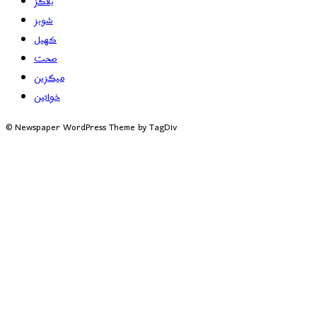
بلاگز
شوبز
کھیل
صحت
میگزین
خواتین
© Newspaper WordPress Theme by TagDiv