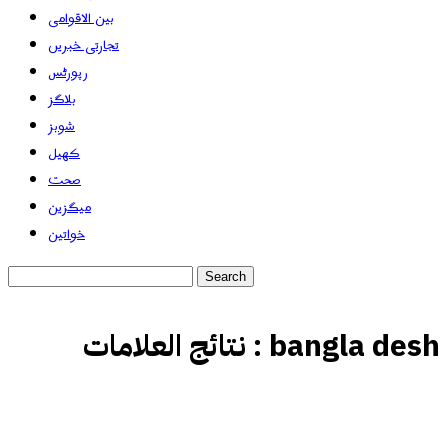
بین الاقوامی
تجارتی خبریں
رپورٹس
بلاگز
شوبز
کھیل
صحت
میگزین
خواتین
bangla desh
نتائج العلامات :