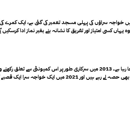
 خواجہ سراؤں کی پہلی مسجد تعمیر کی گئی ہے، ایک کمرے کی 
وہ یہاں کسی امتیاز اور تفریق کا نشانہ بنے بغیر نماز ادا کرسکی
خواجہ سراؤں کے حقوق اور ان کی قانونی حیثیت کو تسلیم کیا جا رہا ہے۔ 2013 میں سرکا
ا ایک قصبے کا میئر بھی منتخب ہو چکا ہے۔