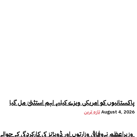
پاکستانیوں کو امریکی ویزے کیلیے اہم استثنیٰ مل گیا
August 4, 2026
تازہ ترین
وزیراعظم نےوفاقی وزارتوں اور ڈویژنز کی کارکردگی کے حوالے سے اہم فیصلہ کر لیا