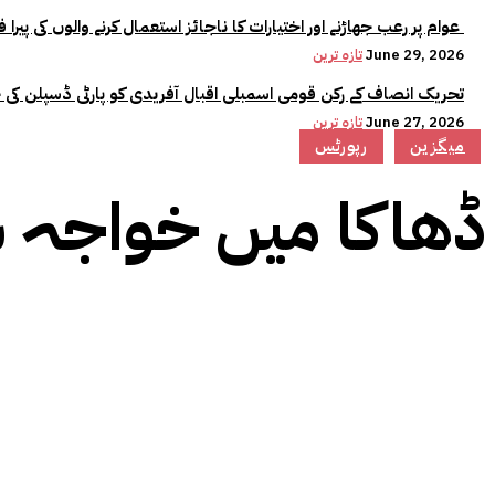
عوام پر رعب جھاڑنے اور اختیارات کا ناجائز استعمال کرنے والوں کی پیرا فورس میں کوئی جگہ نہیں:وزیراعلیٰ مریم نواز
June 29, 2026
تازہ ترین
تحریک انصاف کے رکن قومی اسمبلی اقبال آفریدی کو پارٹی ڈسپلن کی 
June 27, 2026
تازہ ترین
میگزین
رپورٹس
ڈھاکا میں خواجہ س