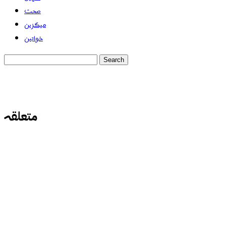
صحت
میگزین
خواتین
متعلقہ