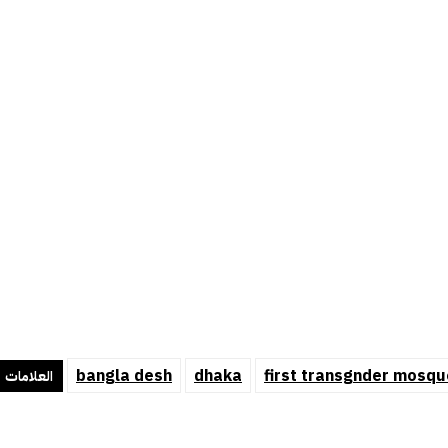
bangla desh
dhaka
first transgnder mosqu
العلامات