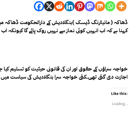
ڈھاکہ ( مانیٹرنگ ڈیسک )بنگلادیش کے دارالحکومت ڈھاکہ میں
کہنا ہے کہ اب انہیں کوئی نماز سے نہیں روک پائے گا کیونکہ اب 
اجازت دی گئی تھی۔کئی خواجہ سرا بنگلادیش کی سیاست میں بھی حصہ لے رہے ہیں اور 2021 میں ایک خواجہ سر
Like this:
Loading...