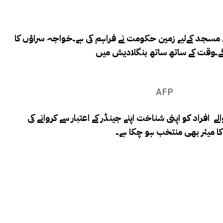
مسجد کےلیے زمین حکومت نے فراہم کی ہے۔
خواجہ سراؤں کا
ں گے۔وقت کے ساتھ ساتھ بنگلادیش میں
AFP
ری طور پر اس کمیونٹی سے تعلق رکھنے والے افراد کو اپنی شناخت اپنے جینڈر کے اعتبار سے کروانے کی