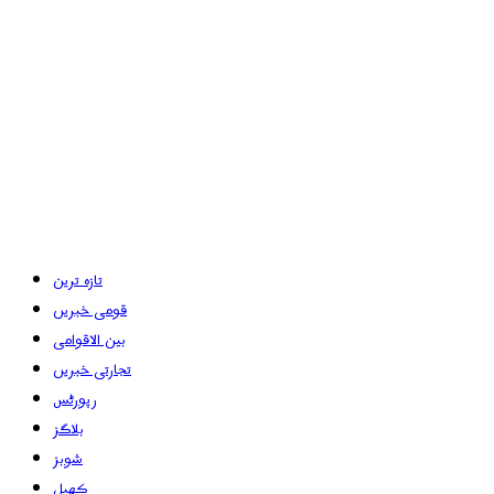
تازہ ترین
قومی خبریں
بین الاقوامی
تجارتی خبریں
رپورٹس
بلاگز
شوبز
کھیل