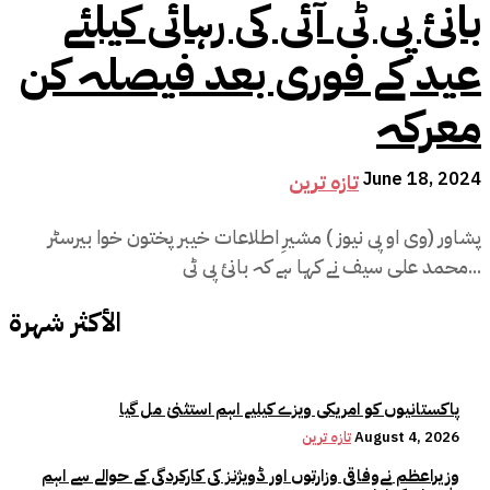
بانیٔ پی ٹی آئی کی رہائی کیلئے
عید کے فوری بعد فیصلہ کن
معرکہ
June 18, 2024
تازہ ترین
پشاور (وی او پی نیوز ) مشیرِ اطلاعات خیبر پختون خوا بیرسٹر
محمد علی سیف نے کہا ہے کہ بانیٔ پی ٹی...
الأكثر شهرة
پاکستانیوں کو امریکی ویزے کیلیے اہم استثنیٰ مل گیا
August 4, 2026
تازہ ترین
وزیراعظم نےوفاقی وزارتوں اور ڈویژنز کی کارکردگی کے حوالے سے اہم