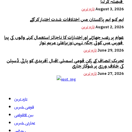
فیصلہ کر لیا
August 3, 2026
تازہ ترین
ایم کیو ایم پاکستان میں اختلافات شدت اختیار کر گئے
August 2, 2026
تازہ ترین
عوام پر رعب جھاڑنے اور اختیارات کا ناجائز استعمال کرنے والوں کی پیرا
فورس میں کوئی جگہ نہیں:وزیراعلیٰ مریم نواز
June 29, 2026
تازہ ترین
تحریک انصاف کے رکن قومی اسمبلی اقبال آفریدی کو پارٹی ڈسپلن
کی خلاف ورزی پر شوکاز جاری
June 27, 2026
تازہ ترین
تازہ ترین
قومی خبریں
بین الاقوامی
تجارتی خبریں
رپورٹس