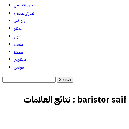
بین الاقوامی
تجارتی خبریں
رپورٹس
بلاگز
شوبز
کھیل
صحت
میگزین
خواتین
baristor saif
نتائج العلامات :