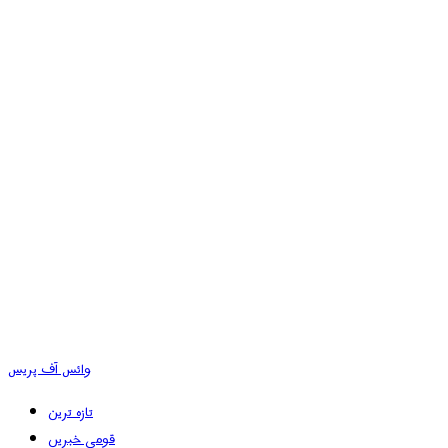
وائس آف پریس
تازہ ترین
قومی خبریں