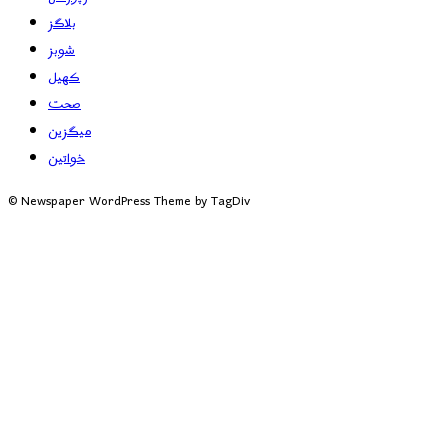
بلاگز
شوبز
کھیل
صحت
میگزین
خواتین
© Newspaper WordPress Theme by TagDiv