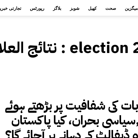
میگزین
صحت
کھیل
شوبز
بلاگز
رپورٹس
تجارتی خبری
election
نتائج العلامات :
بات کی شفافیت پر بڑھتے ہوئے
سیاسی بحران، کیا پاکستان
 ڈیفالٹ کے دہانے پر آجائے گا؟