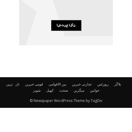
بلاگز
رپورٹس
تجارتی خبریں
بین الاقوامی
قومی خبریں
تازہ ترین
خواتین
میگزین
صحت
کھیل
شوبز
© Newspaper WordPress Theme by TagDiv