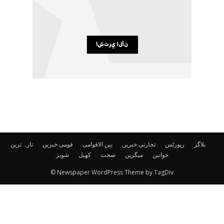
بلاگز
رپورٹس
تجارتی خبریں
بین الاقوامی
قومی خبریں
تازہ ترین
خواتین
میگزین
صحت
کھیل
شوبز
© Newspaper WordPress Theme by TagDiv