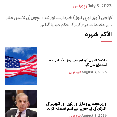
رپورٹس
July 3, 2023
کراچی ( وی او پی نیوز ) خبردار۔۔۔۔ نوزائیدہ بچوں کی لاشیں ملنے
پر مقدمات درج کرنے کا حکم دیدیا گیا ہے...
الأكثر شهرة
پاکستانیوں کو امریکی ویزے کیلیے اہم
استثنیٰ مل گیا
August 4, 2026
تازہ ترین
وزیراعظم نےوفاقی وزارتوں اور ڈویژنز کی
کارکردگی کے حوالے سے اہم فیصلہ کر لیا
August 3, 2026
تازہ ترین