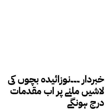
خبردار ۔۔۔نوزائیدہ بچوں کی
لاشیں ملنے پر اب مقدمات
درج ہونگے