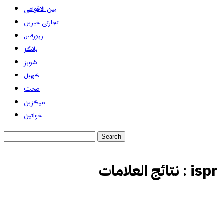
بین الاقوامی
تجارتی خبریں
رپورٹس
بلاگز
شوبز
کھیل
صحت
میگزین
خواتین
ispr
نتائج العلامات :