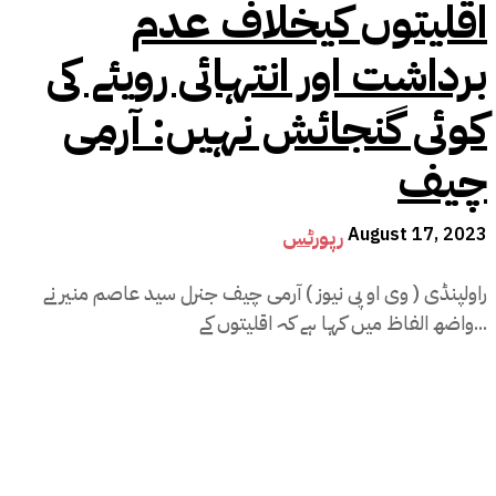
اقلیتوں کیخلاف عدم
برداشت اور انتہائی رویئے کی
کوئی گنجائش نہیں: آرمی
چیف
August 17, 2023
رپورٹس
راولپنڈی ( وی او پی نیوز ) آرمی چیف جنرل سید عاصم منیر نے
واضھ الفاظ میں کہا ہے کہ اقلیتوں کے...