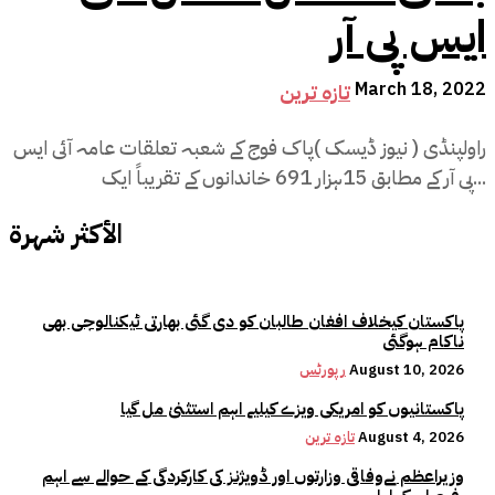
ایس پی آر
March 18, 2022
تازہ ترین
راولپنڈی ( نیوز ڈیسک )پاک فوج کے شعبہ تعلقات عامہ آئی ایس
پی آر کے مطابق 15ہزار 691 خاندانوں کے تقریباً ایک...
الأكثر شهرة
پاکستان کیخلاف افغان طالبان کو دی گئی بھارتی ٹیکنالوجی بھی
ناکام ہوگئی
August 10, 2026
رپورٹس
پاکستانیوں کو امریکی ویزے کیلیے اہم استثنیٰ مل گیا
August 4, 2026
تازہ ترین
وزیراعظم نےوفاقی وزارتوں اور ڈویژنز کی کارکردگی کے حوالے سے اہم