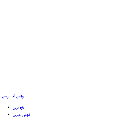
وائس آف پریس
تازہ ترین
قومی خبریں