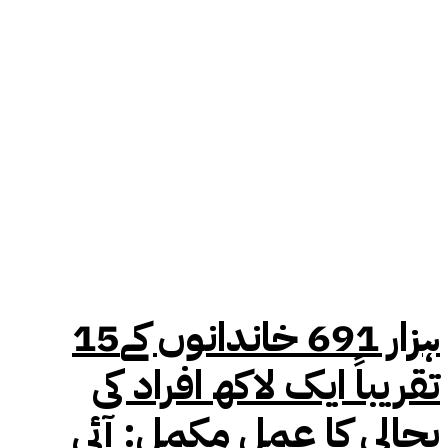
15ہزار 691 خاندانوں کے
تقریباً ایک لاکھ افراد کی
بحالی کا عمل مکمل: آئی