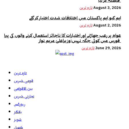
فیصلہ کر لیا
August 3, 2026
تازہ ترین
ایم کیو ایم پاکستان میں اختلافات شدت اختیار کر گئے
August 2, 2026
تازہ ترین
عوام پر رعب جھاڑنے اور اختیارات کا ناجائز استعمال کرنے والوں کی پیرا
فورس میں کوئی جگہ نہیں:وزیراعلیٰ مریم نواز
June 29, 2026
تازہ ترین
تازہ ترین
قومی خبریں
بین الاقوامی
تجارتی خبریں
رپورٹس
بلاگز
شوبز
کھیل