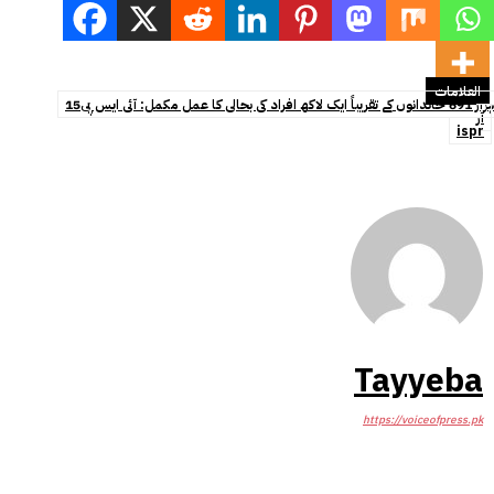
العلامات
15ہزار 691 خاندانوں کے تقریباً ایک لاکھ افراد کی بحالی کا عمل مکمل: آئی ایس پی
آر
ispr
Tayyeba
https://voiceofpress.pk