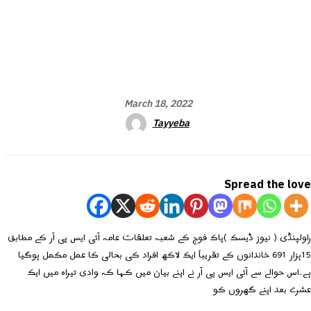
March 18, 2022
Tayyeba
Spread the love
راولپنڈی ( نیوز ڈیسک )پاک فوج کے شعبہ تعلقات عامہ آئی ایس پی آر کے مطابق
15ہزار 691 خاندانوں کے تقریباً ایک لاکھ افراد کی بحالی کا عمل مکمل ہوگیا
ہے۔اس حوالے سے آئی ایس پی آر نے اپنے بیان میں کہا کہ وادی تیراہ میں ایک
عشرے بعد اپنے گھروں کو