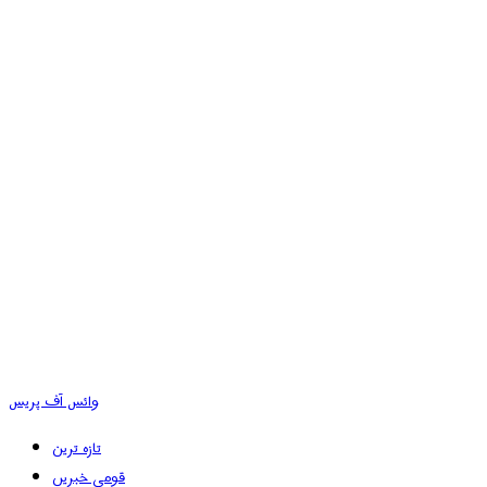
وائس آف پریس
تازہ ترین
قومی خبریں