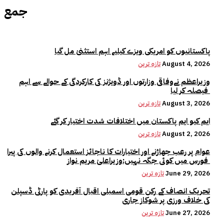
جمع
پاکستانیوں کو امریکی ویزے کیلیے اہم استثنیٰ مل گیا
August 4, 2026
تازہ ترین
وزیراعظم نےوفاقی وزارتوں اور ڈویژنز کی کارکردگی کے حوالے سے اہم
فیصلہ کر لیا
August 3, 2026
تازہ ترین
ایم کیو ایم پاکستان میں اختلافات شدت اختیار کر گئے
August 2, 2026
تازہ ترین
عوام پر رعب جھاڑنے اور اختیارات کا ناجائز استعمال کرنے والوں کی پیرا
فورس میں کوئی جگہ نہیں:وزیراعلیٰ مریم نواز
June 29, 2026
تازہ ترین
تحریک انصاف کے رکن قومی اسمبلی اقبال آفریدی کو پارٹی ڈسپلن
کی خلاف ورزی پر شوکاز جاری
June 27, 2026
تازہ ترین