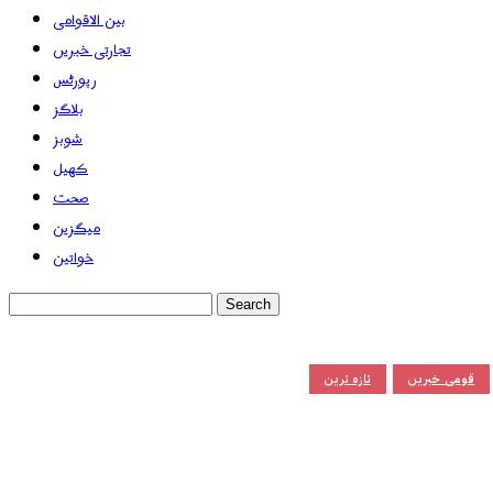
بین الاقوامی
تجارتی خبریں
رپورٹس
بلاگز
شوبز
کھیل
صحت
میگزین
خواتین
قومی خبریں
تازہ ترین