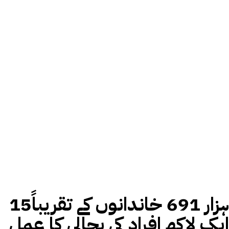
15ہزار 691 خاندانوں کے تقریباً
ایک لاکھ افراد کی بحالی کا عمل