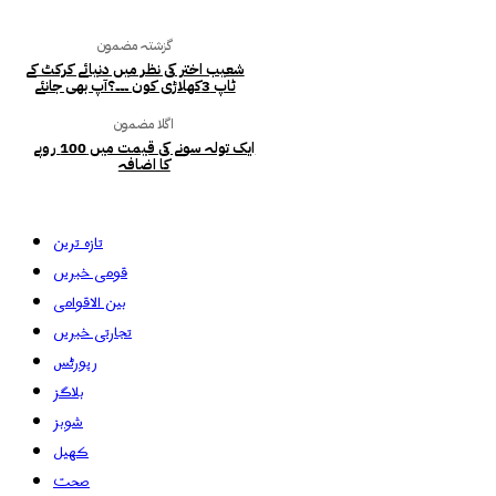
گزشتہ مضمون
شعیب اختر کی نظر میں دنیائے کرکٹ کے
ٹاپ 3کھلاڑی کون ۔۔۔؟آپ بھی جانئے
اگلا مضمون
ایک تولہ سونے کی قیمت میں 100 روپے
کا اضافہ
تازہ ترین
قومی خبریں
بین الاقوامی
تجارتی خبریں
رپورٹس
بلاگز
شوبز
کھیل
صحت