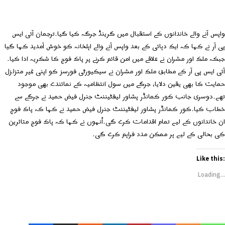
واپس آنے والے خاندانوں کے استقبال میں گرینڈ جرگہ کیا گیا۔ترجمان آئی ایس
پی آر نے کہا کہ ایک دہائی کے بعد واپس آنے والے اہلخانہ کو خوش آمدید کہا گیا
جبکہ ملک اور مشران نے علاقے میں امن قائم کرنے پر پاک فوج کا شکریہ ادا کیا۔
آئی ایس پی آر کے مطابق ملک اور مشران نے سیکیورٹی فورسز کو اپنی غیر متزلزل
حمایت کا بھی یقین دلایا، جرگے میں سول انتظامیہ کے نمائندے بھی موجود
تھے۔دوسری جانب کور کمانڈر پشاور لیفٹیننٹ جنرل فیض حمید نے جرگے سے
خطاب کیا۔کور کمانڈر پشاور لیفٹیننٹ جنرل فیض حمید نے کہا کہ پاک فوج
ان خاندانوں کے لیے تمام اقدامات کرے گی۔اُنہوں نے کہا کہ پاک فوج متاثرین
کی بحالی کے لیے ہر ممکن مدد فراہم کرے گی۔
Like this:
Loading...