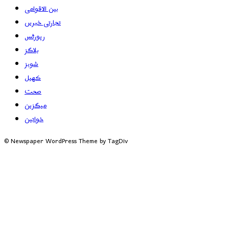
بین الاقوامی
تجارتی خبریں
رپورٹس
بلاگز
شوبز
کھیل
صحت
میگزین
خواتین
© Newspaper WordPress Theme by TagDiv