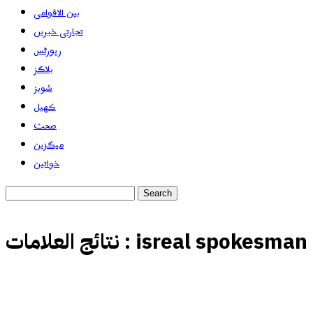
بین الاقوامی
تجارتی خبریں
رپورٹس
بلاگز
شوبز
کھیل
صحت
میگزین
خواتین
isreal spokesman
نتائج العلامات :