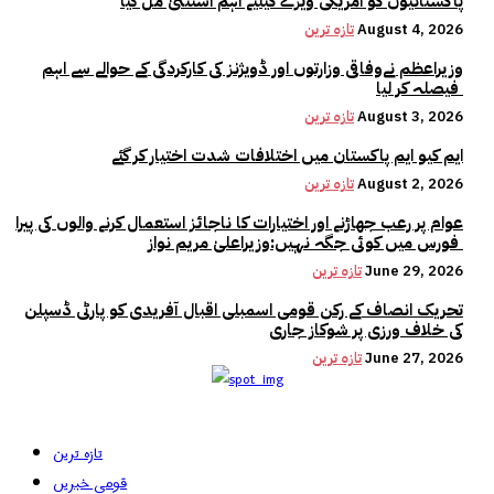
پاکستانیوں کو امریکی ویزے کیلیے اہم استثنیٰ مل گیا
August 4, 2026
تازہ ترین
وزیراعظم نےوفاقی وزارتوں اور ڈویژنز کی کارکردگی کے حوالے سے اہم
فیصلہ کر لیا
August 3, 2026
تازہ ترین
ایم کیو ایم پاکستان میں اختلافات شدت اختیار کر گئے
August 2, 2026
تازہ ترین
عوام پر رعب جھاڑنے اور اختیارات کا ناجائز استعمال کرنے والوں کی پیرا
فورس میں کوئی جگہ نہیں:وزیراعلیٰ مریم نواز
June 29, 2026
تازہ ترین
تحریک انصاف کے رکن قومی اسمبلی اقبال آفریدی کو پارٹی ڈسپلن
کی خلاف ورزی پر شوکاز جاری
June 27, 2026
تازہ ترین
تازہ ترین
قومی خبریں