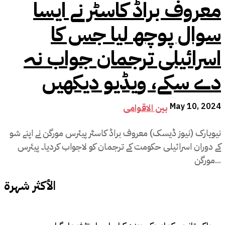
معروف براڈ کاسٹر نے ایسا
سوال پوچھ لیا جس کا
اسرائیلی ترجمان جواب نہ
دے سکے، ویڈیو دیکھیں
May 10, 2024
بین الاقوامی
نیویارک (نیوز ڈیسک) معروف براڈ کاسٹر پیئرس مورگن نے اپنے شو
کے دوران اسرائیلی حکومت کے ترجمان کو لاجواب کردیا۔ پیئرس
مورگن...
الأكثر شهرة