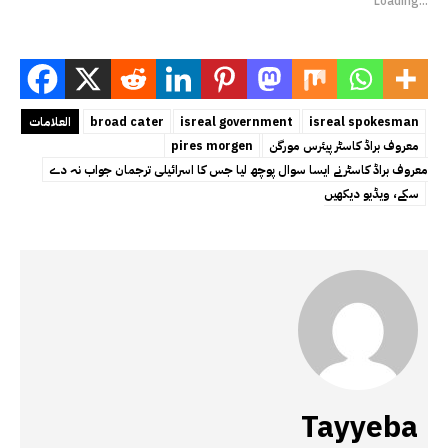
Loading...
isreal spokesman
isreal government
broad cater
العلامات
معروف براڈ کاسٹر پیئرس مورگن
pires morgen
معروف براڈ کاسٹر نے ایسا سوال پوچھ لیا جس کا اسرائیلی ترجمان جواب نہ دے
سکے، ویڈیو دیکھیں
Tayyeba