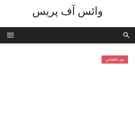
وائس آف پریس
بین الاقوامی