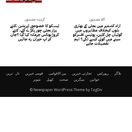
اگلا مضمون
گزشتہ مضمون
آزاد کشمیر میں بجلی کے بھاری
لیسکو کا خصوصی آپریشن ،کتنے
بلوں کیخلاف مظاہروں میں
ہزار بجلی چور پکڑ ے گئے، کتنے
گولیاں چل گئیں، پولیس افسرکو
کروڑ یونٹس جرمانہ کیا گیا ؟جان
سینے میں گولی کیسے لگی؟ اہم
کر آپ حیران رہ جائیں
تفصیلات جانیے
بلاگز
رپورٹس
تجارتی خبریں
بین الاقوامی
قومی خبریں
تازہ ترین
خواتین
میگزین
صحت
کھیل
شوبز
© Newspaper WordPress Theme by TagDiv