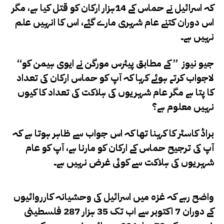
کہ اسرائیل نے حماس کے 14ہزار ارکان کو قتل کیا ہے، مگر
اس دوران کتنے عام شہری مارے گئے، اس کا انہیں علم
نہیں ہے۔
“جیو نیوز ” کے مطابق پیئرس مورگن نے ایوی ہیمن کو
لاجواب کرتے ہوئے کہا کہ آپ کو حماس ارکان کی تعداد
کا پتا ہے مگر عام شہریوں کی ہلاکت کی تعداد کا کیوں
نہیں معلوم ہے؟
براڈ کاسٹر کا کہنا تھا کہ اس جواب سے ظاہر ہوتا ہے کہ
آپ کی ترجیح حماس کے ارکان کو مارنا ہے، آپ کو عام
شہریوں کی ہلاکت سے کوئی غرض نہیں ہے۔
واضح رہے کہ غزہ میں اسرائیل کی وحشیانہ کارروائیوں
کے دوران 7 اکتوبر سے اب تک 35 ہزار 287 فلسطینی