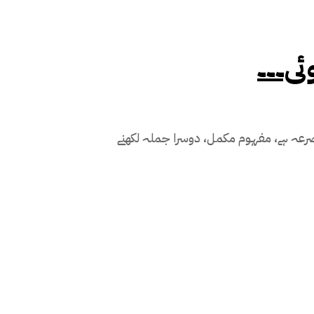
ی۔۔۔
رعہ ہے، مفہوم مکمل، دوسرا جملہ لکھنے