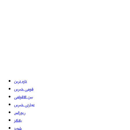
تازہ ترین
قومی خبریں
بین الاقوامی
تجارتی خبریں
رپورٹس
بلاگز
شوبز