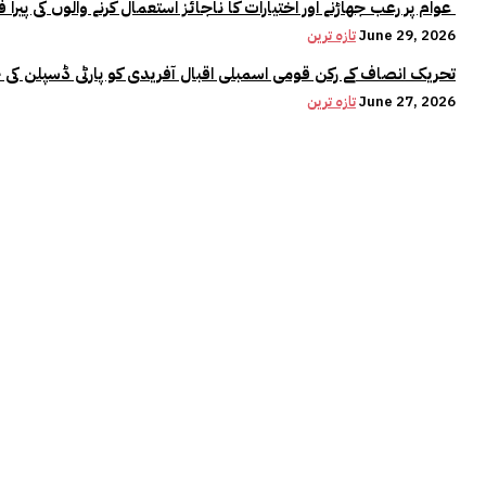
عوام پر رعب جھاڑنے اور اختیارات کا ناجائز استعمال کرنے والوں کی پیرا فورس میں کوئی جگہ نہیں:وزیراعلیٰ مریم نواز
June 29, 2026
تازہ ترین
تحریک انصاف کے رکن قومی اسمبلی اقبال آفریدی کو پارٹی ڈسپلن کی 
June 27, 2026
تازہ ترین