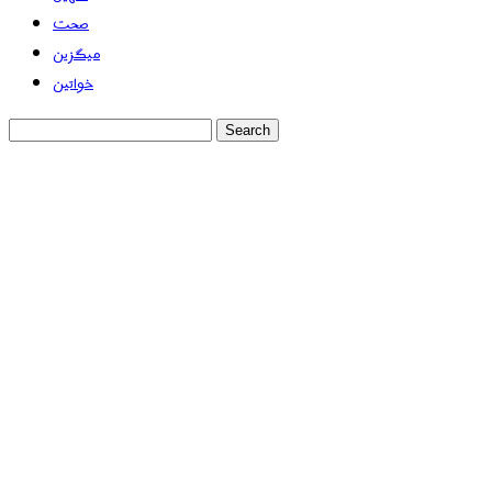
صحت
میگزین
خواتین