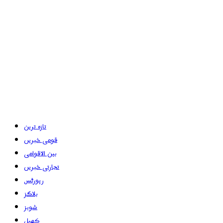
تازہ ترین
قومی خبریں
بین الاقوامی
تجارتی خبریں
رپورٹس
بلاگز
شوبز
کھیل