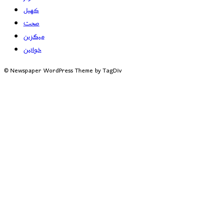
کھیل
صحت
میگزین
خواتین
© Newspaper WordPress Theme by TagDiv