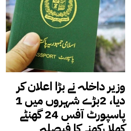
وزیر داخلہ نے بڑا اعلان کر
دیا، 2بڑے شہروں میں 1
پاسپورٹ آفس 24 گھنٹے
کھلا رکھنے کا فیصلہ