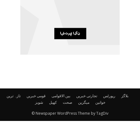
بلاگز
رپورٹس
تجارتی خبریں
بین الاقوامی
قومی خبریں
تازہ ترین
خواتین
میگزین
صحت
کھیل
شوبز
© Newspaper WordPress Theme by TagDiv