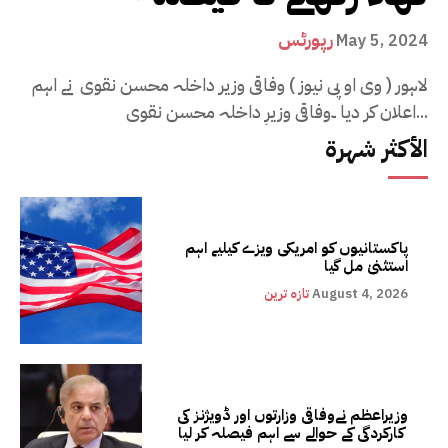
رپورٹس
May 5, 2024
لاہور ( وی او پی نیوز ) وفاقی وزیر داخلہ محسن نقوی نے اہم
اعلان کر دیا ۔وفاقی وزیرِ داخلہ محسن نقوی...
الأكثر شهرة
پاکستانیوں کو امریکی ویزے کیلیے اہم
استثنیٰ مل گیا
August 4, 2026
تازہ ترین
وزیراعظم نےوفاقی وزارتوں اور ڈویژنز کی
کارکردگی کے حوالے سے اہم فیصلہ کر لیا