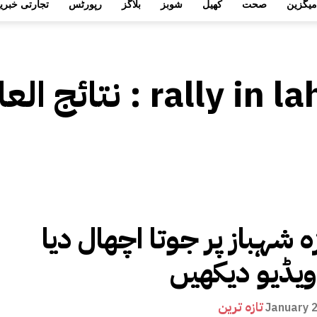
میگزین
صحت
کھیل
شوبز
بلاگز
رپورٹس
تجارتی خبری
rally in l
نتائج العلامات :
 شہباز پر جوتا اچھال دیا
 ویڈیو دیکھیں
تازہ ترین
January 