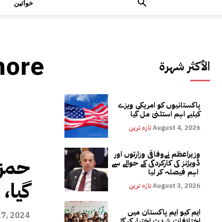
خواتین
ahore
الأكثر شهرة
پاکستانیوں کو امریکی ویزے
کیلیے اہم استثنیٰ مل گیا
August 4, 2026
تازہ ترین
وزیراعظم نےوفاقی وزارتوں اور
حمزہ
ڈویژنز کی کارکردگی کے حوالے سے
اہم فیصلہ کر لیا
گیا،
August 3, 2026
تازہ ترین
ایم کیو ایم پاکستان میں
27, 2024
اختلافات شدت اختیار کر گئے