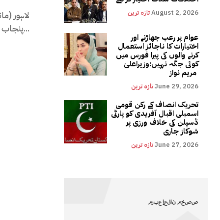
August 2, 2026
تازہ ترین
لاہور (ما
پنجاب اور سابق وزیر اعظم کے بیٹے حمزہ شہباز پر...
عوام پر رعب جھاڑنے اور
اختیارات کا ناجائز استعمال
کرنے والوں کی پیرا فورس میں
کوئی جگہ نہیں:وزیراعلیٰ
مریم نواز
June 29, 2026
تازہ ترین
تحریک انصاف کے رکن قومی
اسمبلی اقبال آفریدی کو پارٹی
ڈسپلن کی خلاف ورزی پر
شوکاز جاری
June 27, 2026
تازہ ترین