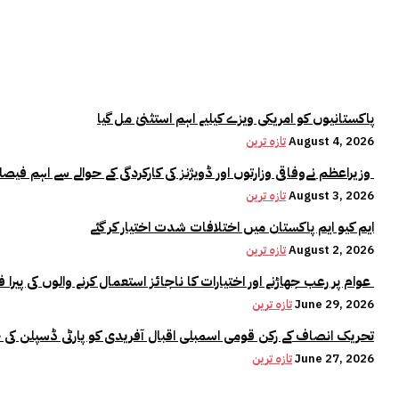
پاکستانیوں کو امریکی ویزے کیلیے اہم استثنیٰ مل گیا
August 4, 2026
تازہ ترین
وزیراعظم نےوفاقی وزارتوں اور ڈویژنز کی کارکردگی کے حوالے سے اہم فیصلہ کر لیا
August 3, 2026
تازہ ترین
ایم کیو ایم پاکستان میں اختلافات شدت اختیار کر گئے
August 2, 2026
تازہ ترین
عوام پر رعب جھاڑنے اور اختیارات کا ناجائز استعمال کرنے والوں کی پیرا فورس میں کوئی جگہ نہیں:وزیراعلیٰ مریم نواز
June 29, 2026
تازہ ترین
تحریک انصاف کے رکن قومی اسمبلی اقبال آفریدی کو پارٹی ڈسپلن کی 
June 27, 2026
تازہ ترین