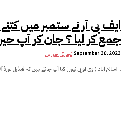
ایف بی آر نے ستمبر میں کت
جمع کر لیا ؟ جان کر آپ حیر
September 30, 2023
تجارتی خبریں
اسلام آباد ( وی او پی نیوز ) کیا آپ جانتے ہیں کہ فیڈرل بورڈ آف ریونیو نے ستمبر کے مہینے میں...