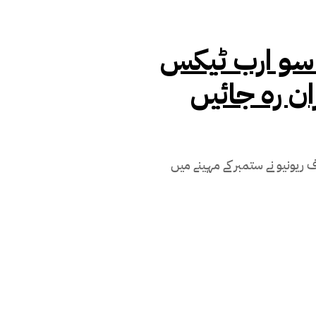
نے سو ارب ٹیکس
ان رہ جائیں