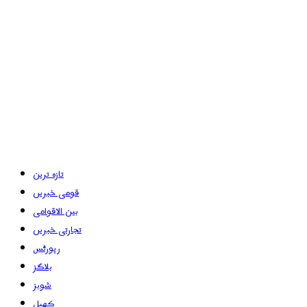
تازہ ترین
قومی خبریں
بین الاقوامی
تجارتی خبریں
رپورٹس
بلاگز
شوبز
کھیل