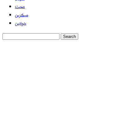
صحت
میگزین
خواتین