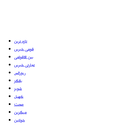
تازہ ترین
قومی خبریں
بین الاقوامی
تجارتی خبریں
رپورٹس
بلاگز
شوبز
کھیل
صحت
میگزین
خواتین