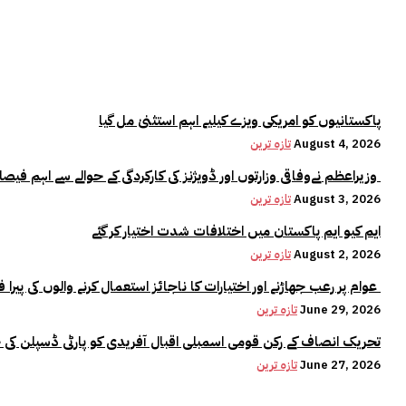
پاکستانیوں کو امریکی ویزے کیلیے اہم استثنیٰ مل گیا
August 4, 2026
تازہ ترین
وزیراعظم نےوفاقی وزارتوں اور ڈویژنز کی کارکردگی کے حوالے سے اہم فیصلہ کر لیا
August 3, 2026
تازہ ترین
ایم کیو ایم پاکستان میں اختلافات شدت اختیار کر گئے
August 2, 2026
تازہ ترین
عوام پر رعب جھاڑنے اور اختیارات کا ناجائز استعمال کرنے والوں کی پیرا فورس میں کوئی جگہ نہیں:وزیراعلیٰ مریم نواز
June 29, 2026
تازہ ترین
تحریک انصاف کے رکن قومی اسمبلی اقبال آفریدی کو پارٹی ڈسپلن کی 
June 27, 2026
تازہ ترین