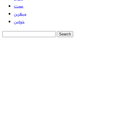
صحت
میگزین
خواتین