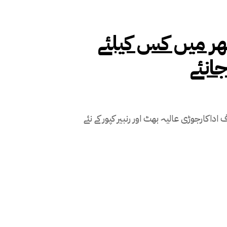
گھر میں کس کیلئے
انئے