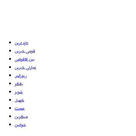
تازہ ترین
قومی خبریں
بین الاقوامی
تجارتی خبریں
رپورٹس
بلاگز
شوبز
کھیل
صحت
میگزین
خواتین