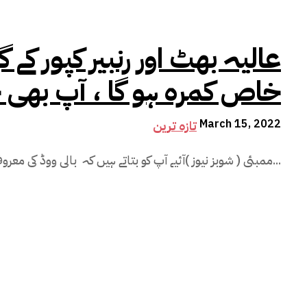
عالیہ بھٹ اور رنبیر کپور کے 
خاص کمرہ ہو گا ، آپ بھی ج
March 15, 2022
تازہ ترین
ممبئی ( شوبز نیوز )آئیے آپ کو بتاتے ہیں کہ بالی ووڈ کی معروف اداکارجوڑی عالیہ بھٹ اور رنبیر کپور کے نئے...