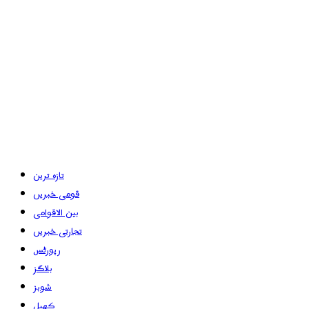
تازہ ترین
قومی خبریں
بین الاقوامی
تجارتی خبریں
رپورٹس
بلاگز
شوبز
کھیل